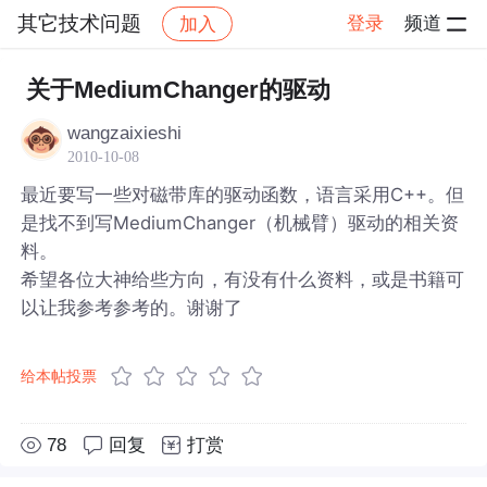
其它技术问题
登录
频道
加入
帖子详情
社区
其它技术问题
关于MediumChanger的驱动
wangzaixieshi
2010-10-08
最近要写一些对磁带库的驱动函数，语言采用C++。但
是找不到写MediumChanger（机械臂）驱动的相关资
料。
希望各位大神给些方向，有没有什么资料，或是书籍可
以让我参考参考的。谢谢了
给本帖投票
78
回复
打赏