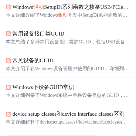
Windows
驱动
SetupDi系列函数之枚举USB/PCIe设备
本文详细介绍了Windows
驱动
开发中SetupDi系列函数的使
用，特别是如何通过SetupDiGetClassDevs等函数枚举USB
和PCIe设备。文章详细阐述了各个函数的参数、返回值及
常用设备接口类GUID
原理，包括设备接口类和设备安装类的概念，并提供了实
例代码展示如何查询并访问设备的注册表属性。
本文总结了多种常用设备接口类的GUID，包括USB设备、
网络接口、键盘鼠标等，并详细列出了对应的头文件，方
便开发者在Windows环境下进行设备
驱动
及应用开发。
常见设备的GUID
本文介绍了在Windows设备管理中使用的GUID，详细列举
了多种设备类型的GUID，包括1394主机控制器、电池设
备、CD-ROM
驱动
器等，并说明了GUID在设备识别中的
Windows下设备GUID常识
作用。
本文详细列举了Windows系统中各种设备类型的GUID，包
括1394主机总线控制器、电池设备、CD-ROM
驱动
器等，
并提供了设备接口类的GUID，如USB设备、网络适配器
device setup classes和device interface classes区别
等，对于设备
驱动
开发及系统编程具有重要参考价值。
本文详细解释了devicesetupclasses和deviceinterfaceclasses的
区别，并列举了一系列常见设备接口类的GUID及其对应头
文件，有助于理解设备
驱动
及接口在系统中的注册与使