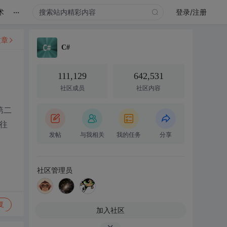
...
术
登录/注册
文章
C#
111,129
642,531
社区成员
社区内容
第二
往
发帖
与我相关
我的任务
分享
社区管理员
复
加入社区