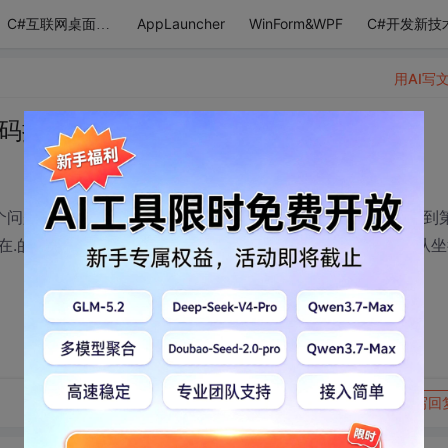
AppLauncher
WinForm&WPF
C#开发新技
C#互联网桌面应用
用AI写
Box掩码控件格式设置的问题
在有个问题，就是当用户使用鼠标获得焦点的时候光标很有可能移到
.的左边然后输入数字的时候是从右往左，“.”后边的输入要从坐
转发到动态
举报
写回