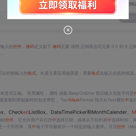
切换为时间
发表回
户输入的
控件
，
掩码
定义如下
掩码
元素 说明 正则表达式元素 0 0 到 9 之间的
任何一个数字。必选项。 \d 9 数字或空格。可选项。 [ \d]? ...
可以控制输入的
格式
、长度主要应用场景是：需要
格式
化输入信息的情况
来区分用户输入文本是否正确。 常用属性： 属性 描叙 BeepOnError 指示键入无效字符是
文本值复制到剪贴板时的包含类型； Text
Mask
Format 指示从Text属性
中
返
符串； ...
x、Check
ed
ListBox、DateTimePicker和MonthCalender、
M
间的
控件
。它允许用户从日历
中
选择日期，或者从下拉列表
中
选择时间，
是一个字符串，其
中
每个字符都表示一个特定的输入要求。月历
控件
（Mo
式显示日期。用户可以通过单击日期来选择日期。Check
ed
ListBox
控件