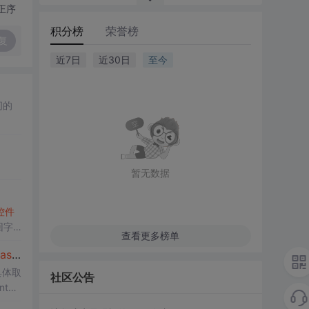
正序
积分榜
荣誉榜
复
近7日
近30日
至今
。
暂无数据
控件
回字
查看更多榜单
ask
ed
TextBox
控件
具体取
社区公告
nthC
的Ite