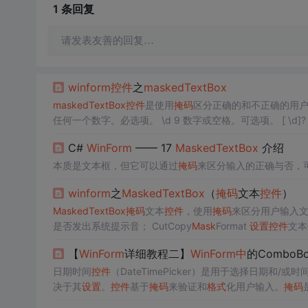
1 条
回复
请发表友善的回复…
winform
控件
之
mask
ed
TextBox
mask
ed
TextBox
控件
是使用
掩码
区分正确的和不正确的用
C#
WinForm
—— 17
Mask
ed
TextBox
介绍
本质是文本框，但它可以通过
掩码
来区分输入的正确与否，
winform
之
Mask
ed
TextBox
（
掩码
文本
控件
）
Mask
ed
TextBox
掩码
文本
控件
，使用
掩码
是否发出系统提示音； CutCopy
Mask
Format
设置
控件
符串的包含类型；
Mask
用来控制
控件
允许输入指定
格式
的字
【
WinForm
详细教程二】
WinForm
中
的ComboBo
日期时间
控件
（DateTimePicker）是用于选择日期和/或时
决于其
设置
。
控件
基于
掩码
来验证和
格式
化用户输入。
掩码
alendar）是用于选择日期的
控件
，通常以整个月份的日历形