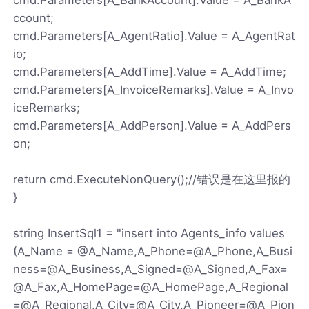
ccount;
cmd.Parameters[A_AgentRatio].Value = A_AgentRat
io;
cmd.Parameters[A_AddTime].Value = A_AddTime;
cmd.Parameters[A_InvoiceRemarks].Value = A_Invo
iceRemarks;
cmd.Parameters[A_AddPerson].Value = A_AddPers
on;
return cmd.ExecuteNonQuery();//错误是在这里报的
}
string InsertSql1 = "insert into Agents_info values
(A_Name = @A_Name,A_Phone=@A_Phone,A_Busi
ness=@A_Business,A_Signed=@A_Signed,A_Fax=
@A_Fax,A_HomePage=@A_HomePage,A_Regional
=@A_Regional,A_City=@A_City,A_Pioneer=@A_Pion