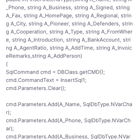
_Phone, string A_Business, string A_Signed, string
A_Fax, string A_HomePage, string A_Regional, strin
g A_City, string A_Pioneer, string A_Defenders, strin
g A_Cooperation, string A_Type, string A_FromWher
e, string A_Introduction, string A_BankAccount, stri
ng A_AgentRatio, string A_AddTime, string A_Invoic
eRemarks,string A_AddPerson)
{
SqlCommand cmd = DBClass.getCMD();
cmd.CommandText = InsertSql1;
cmd.Parameters.Clear();
cmd.Parameters.Add(A_Name, SqlDbType.NVarCha
r);
cmd.Parameters.Add(A_Phone, SqlDbType.NVarCh
ar);
cmd.Parameters.Add(A_Business, SqlDbType.NVar