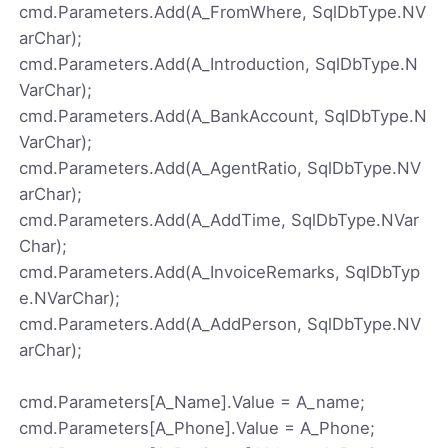
cmd.Parameters.Add(A_FromWhere, SqlDbType.NV
arChar);
cmd.Parameters.Add(A_Introduction, SqlDbType.N
VarChar);
cmd.Parameters.Add(A_BankAccount, SqlDbType.N
VarChar);
cmd.Parameters.Add(A_AgentRatio, SqlDbType.NV
arChar);
cmd.Parameters.Add(A_AddTime, SqlDbType.NVar
Char);
cmd.Parameters.Add(A_InvoiceRemarks, SqlDbTyp
e.NVarChar);
cmd.Parameters.Add(A_AddPerson, SqlDbType.NV
arChar);
cmd.Parameters[A_Name].Value = A_name;
cmd.Parameters[A_Phone].Value = A_Phone;