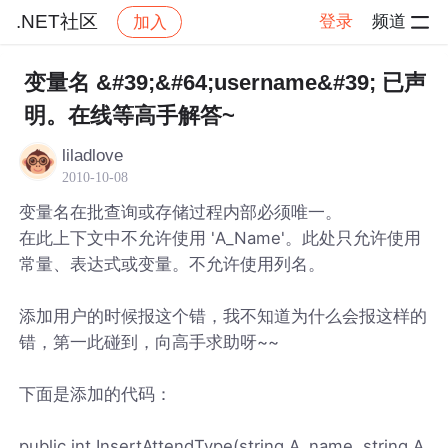
.NET社区
登录
频道
加入
帖子详情
社区
.NET社区
变量名 &#39;&#64;username&#39; 已声
明。在线等高手解答~
liladlove
2010-10-08
变量名在批查询或存储过程内部必须唯一。
在此上下文中不允许使用 'A_Name'。此处只允许使用
常量、表达式或变量。不允许使用列名。
添加用户的时候报这个错，我不知道为什么会报这样的
错，第一此碰到，向高手求助呀~~
下面是添加的代码：
public int InsertAttendType(string A_name, string A