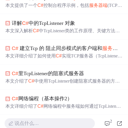
本文提供了一个
C#
控制台程序示例，包括
服务器端
(TCPSe
rver)和客户端(
TcpClient
s)，详细展示了如何使用TcpListene
r和
TcpClient
进行双向通信。通过输入服务器IP地址和端口
详解
C#
中的TcpListener 对象
号，客户端可以连接到服务器并进行消息收发。
服务器端
监听指定端口，接收到客户端消息后回显并等待新的连
本文深入解析
C#
中TcpListener类的工作原理、关键方法（S
接。
tart/Stop/
Accept
TcpClient
/
Accept
Socket）、配置要点（缓
冲区大小、超时设置、并发处理）及生命周期管理。重点
C#
建立Tcp 的 阻止同步模式的客户端和
服务器端
涵盖同步与异步连接接受、异常处理机制、安全注意事
项，并对比其与底层Socket类的关系，为构建高性能TCP服
本文详细介绍了如何使用
C#
实现TCP服务器（TcpListene
务器提供完整实践指导。
r）和客户端（
TcpClient
）的同步阻塞模式。
服务器端
通过
TcpListener监听指定端口，使用
TcpClient
.
Accept
TcpClient
C#
里TcpListener的阻塞式服务器
()方法接收连接请求，而客户端通过
TcpClient
.Connect()方
法建立连接并发送数据。同时，文章还探讨了如何利用Tcp
本文介绍了
C#
中使用TcpListener创建阻塞式服务器的方
Listener.Pending()方法避免阻塞，检查是否有等待连接的请
法，通过双循环实现简单收发数据。讲解了TcpListener的
求。示例代码展示了如何读写数据流以及处理连接请求。
构造函数和
Accept
TcpClient
方法，并提供了一个示例代
C#
网络编程（基本操作2）
码，强调了选择独特端口的重要性。测试结果显示，服务
器可以成功进行Telnet连接。
本文详细介绍了
C#
网络编程中服务端如何通过TcpListener
实例的
Accept
TcpClient
()方法获取与客户端的连接，以及
如何处理多个客户端同时连接的情况。通过设置死循环，
2
说点什么…
服务端可以连续接收多个客户端的连接请求。