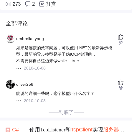
273
2
打赏
全部评论
umbrella_yang
赞
如果是连接的效率问题，可以使用.NET的最新异步模
型，最新的异步模型是基于伪IOCP实现的，
不需要你自己这边来做while....true..
2010-10-08
oliver258
赞
能说的详细一些吗，这个模型叫什么名字？
2010-10-08
——到底了——
C#
——使用TcpListener和
TcpClient
实现
服务器端
和