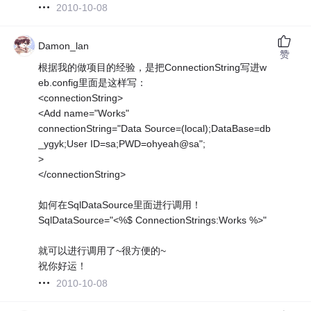
2010-10-08
Damon_lan
赞
根据我的做项目的经验，是把ConnectionString写进w
eb.config里面是这样写：
<connectionString>
<Add name="Works"
connectionString="Data Source=(local);DataBase=db
_ygyk;User ID=sa;PWD=ohyeah@sa";
>
</connectionString>
如何在SqlDataSource里面进行调用！
SqlDataSource="<%$ ConnectionStrings:Works %>"
就可以进行调用了~很方便的~
祝你好运！
2010-10-08