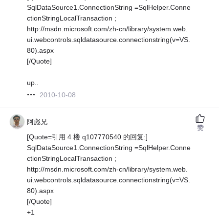
SqlDataSource1.ConnectionString =SqlHelper.Conne
ctionStringLocalTransaction ;
http://msdn.microsoft.com/zh-cn/library/system.web.
ui.webcontrols.sqldatasource.connectionstring(v=VS.
80).aspx
[/Quote]
up..
2010-10-08
阿彪兄
赞
[Quote=引用 4 楼 q107770540 的回复:]
SqlDataSource1.ConnectionString =SqlHelper.Conne
ctionStringLocalTransaction ;
http://msdn.microsoft.com/zh-cn/library/system.web.
ui.webcontrols.sqldatasource.connectionstring(v=VS.
80).aspx
[/Quote]
+1