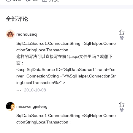
全部评论
redhousecj
赞
SqlDataSource1.ConnectionString =SqlHelper.Conne
ctionStringLocalTransaction ;
这样的写法可以直接写在前台aspx文件里吗？就想下
面：
<asp:SqlDataSource ID="SqlDataSource1" runat="se
rver" ConnectionString ="<%SqlHelper.ConnectionStr
ingLocalTransaction%>" >
2010-10-08
misswangjinfeng
赞
SqlDataSource1.ConnectionString =SqlHelper.Conne
ctionStringLocalTransaction ;