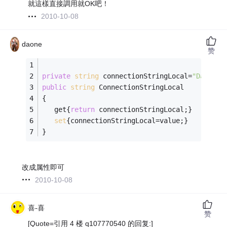
就這樣直接調用就OK吧！
2010-10-08
daone
赞
private
string
 connectionStringLocal=
"Data So
public
string
 ConnectionStringLocal
{
   get{
return
 connectionStringLocal;}
set
{connectionStringLocal=value;}
}
改成属性即可
2010-10-08
喜-喜
赞
[Quote=引用 4 楼 q107770540 的回复:]