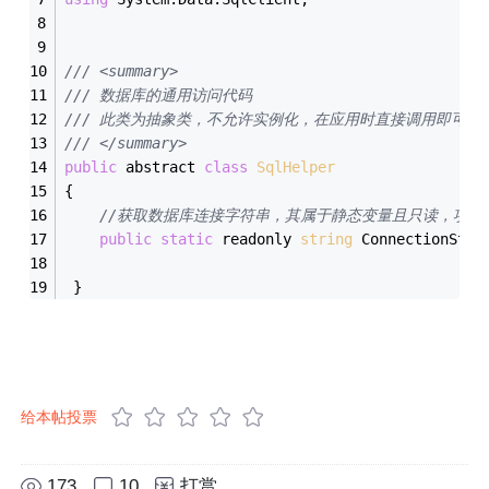
/// <summary>
/// 数据库的通用访问代码
/// 此类为抽象类，不允许实例化，在应用时直接调用即可
/// </summary>
public
 abstract 
class
SqlHelper
{
//获取数据库连接字符串，其属于静态变量且只读，项目
public
static
 readonly 
string
 ConnectionStri
 }
给本帖投票
173
10
打赏