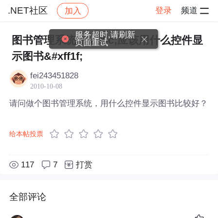
.NET社区
登录
频道
加入
帖子详情
社区
.NET社区
服务超时,请刷新
图书管理系统&#xff0c;应该用什么控件显
页面重试
示图书&#xff1f;
fei243451828
2010-10-08
请问做个图书管理系统，用什么控件显示图书比较好？
给本帖投票
117
7
打赏
全部评论