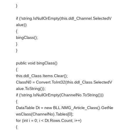
}
if (!string.IsNullOrEmpty(this.ddl_Channel.SelectedV
alue))
{
bingClass();
}
}
public void bingClass()
{
this.ddl_Class.Items.Clear();
ClassN0 = Convert.ToInt32(this.ddl_Class.SelectedV
alue.ToString());
if (!string.IsNullOrEmpty(ChannelNo.ToString()))
{
DataTable Dt = new BLL.NMG_Article_Class().GetNe
wsClass(ChannelNo).Tables[0];
for (int i = 0; i < Dt.Rows.Count; i++)
{