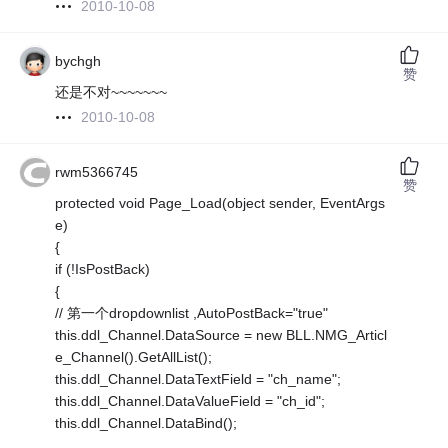
2010-10-08
bychgh
赞
还是不对~~~~~~~
2010-10-08
rwm5366745
赞
protected void Page_Load(object sender, EventArgs
e)
{
if (!IsPostBack)
{
// 第一个dropdownlist ,AutoPostBack="true"
this.ddl_Channel.DataSource = new BLL.NMG_Articl
e_Channel().GetAllList();
this.ddl_Channel.DataTextField = "ch_name";
this.ddl_Channel.DataValueField = "ch_id";
this.ddl_Channel.DataBind();