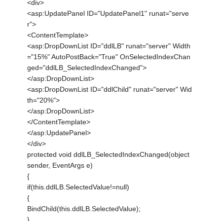
<div>
<asp:UpdatePanel ID="UpdatePanel1" runat="serve
r">
<ContentTemplate>
<asp:DropDownList ID="ddlLB" runat="server" Width
="15%" AutoPostBack="True" OnSelectedIndexChan
ged="ddlLB_SelectedIndexChanged">
</asp:DropDownList>
<asp:DropDownList ID="ddlChild" runat="server" Wid
th="20%">
</asp:DropDownList>
</ContentTemplate>
</asp:UpdatePanel>
</div>
protected void ddlLB_SelectedIndexChanged(object
sender, EventArgs e)
{
if(this.ddlLB.SelectedValue!=null)
{
BindChild(this.ddlLB.SelectedValue);
}