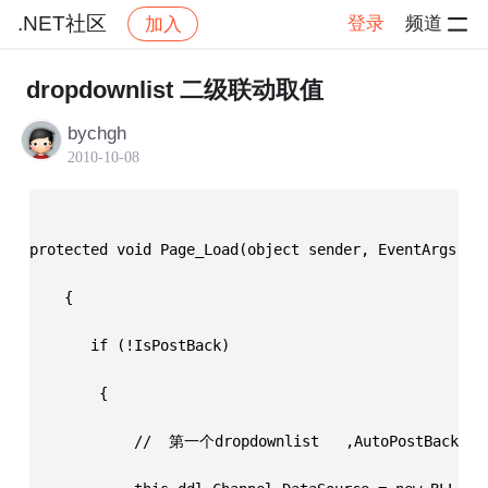
.NET社区
登录
频道
加入
社区
.NET社区
帖子详情
dropdownlist 二级联动取值
bychgh
2010-10-08
protected void Page_Load(object sender, EventArgs e)
    {
       if (!IsPostBack)
        {
            //  第一个dropdownlist   ,AutoPostBack="t