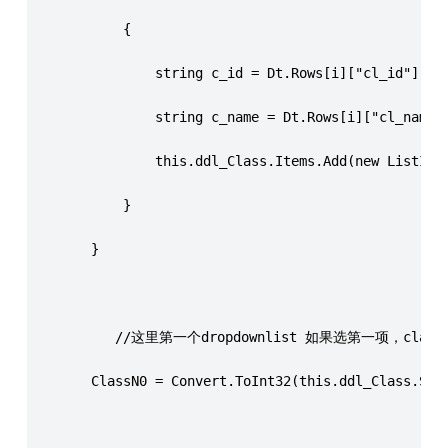
            {
                string c_id = Dt.Rows[i]["cl_id"].To
                string c_name = Dt.Rows[i]["cl_name"
                this.ddl_Class.Items.Add(new ListIte
            }
        }
           //这里第一个dropdownlist 如果选第一项，cla
        ClassN0 = Convert.ToInt32(this.ddl_Class.Sel