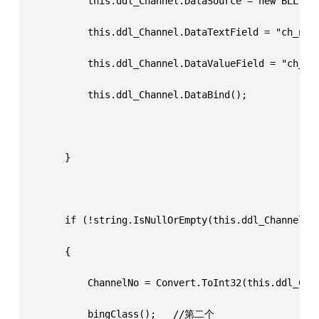
            this.ddl_Channel.DataSource = new BLL.NM
            this.ddl_Channel.DataTextField = "ch_nam
            this.ddl_Channel.DataValueField = "ch_id
            this.ddl_Channel.DataBind();
        }
        if (!string.IsNullOrEmpty(this.ddl_Channel.S
        {
            ChannelNo = Convert.ToInt32(this.ddl_Cha
            bingClass();   //第二个