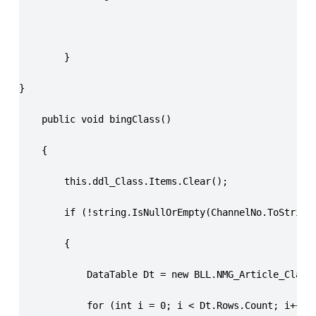
        }
}
    public void bingClass()
    {
        this.ddl_Class.Items.Clear();
        if (!string.IsNullOrEmpty(ChannelNo.ToString
        {
            DataTable Dt = new BLL.NMG_Article_Class
            for (int i = 0; i < Dt.Rows.Count; i++)