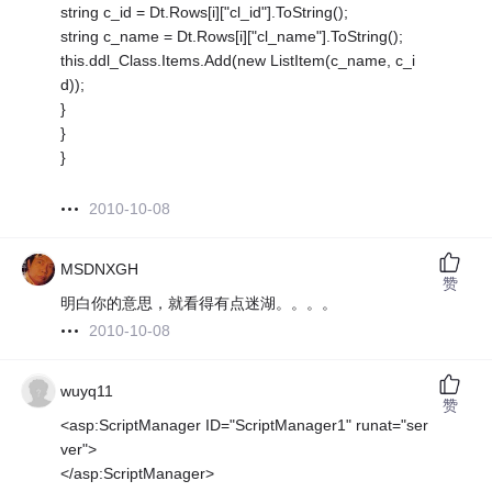
string c_id = Dt.Rows[i]["cl_id"].ToString();
string c_name = Dt.Rows[i]["cl_name"].ToString();
this.ddl_Class.Items.Add(new ListItem(c_name, c_i
d));
}
}
}
2010-10-08
MSDNXGH
赞
明白你的意思，就看得有点迷湖。。。。
2010-10-08
wuyq11
赞
<asp:ScriptManager ID="ScriptManager1" runat="ser
ver">
</asp:ScriptManager>