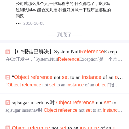
公司就那么几个人,一般写程序的 什么都包了 , 我没写
过测试脚本 能否支几招 我也好测试一下程序是那里的
问题
2010-10-08
——到底了——
【C#报错已解决】System.Null
Reference
Exception:
在C#开发中，`System.Null
Reference
Exception`是一个常见
的异常类型，它通常发生在我们尝试对一个`null`对象引用
进行操作时。本文将探讨这个具体的异常："
Object
refere
“
Object
reference
not
set
to an
instance
of an
object
nce
not
set
to an
instance
of an
object
"，并提供多种解决方
案，帮助C#开发者快速解决这类问题。
“
Object
reference
not
set
to an
instance
of an
object
”报错
原因 对象的实例化Instantiate(X.
Instance
.game
Object
)在引
用外部脚本过程中，无法实现并报错“
Object
reference
not
sqlsugar insertnav时
Object
reference
not
set
to an
in
set
to an
instance
of an
object
”。 由于被引用脚本中，自身
程序实例化public static X
Instance
后 ，未使用private void A
sqlsugar insertnav时
Object
reference
not
set
to an
instance
wake() {
instance
= this
of an
object
通常情况下，我们设置主表跟子表的导航关系
是OneToMany，但是我这里业务要求是OneToOne， 就因
Object
reference
not
set
to an
instance
of an
object
.
为这个OneToOne让导航插入失败报了上面的错误。 然后