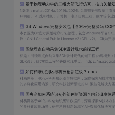
基于物理动力学的二维火箭飞行仿真、推力矢量建模和闭
1.版本：matlab2014a/2019b/2024b 2.附赠案例数据可直接运行。 3.代码特点：参数化编程、参数可方便更改、代码编程思路清晰、注
释明细。 4.适用对象：计算机，电子信息工程、数学
Git Windows完整安装包【含对应完整源码 COPY
本资源为Git官方原版程序打包整理，包含Windows平台Git二
议：GNU General Public License v2 (GPL‑
发遵从GPL‑v2许可要求：压缩包内附带完整源码与原始版权协议文件。 请勿将
围绕埋点自动采集SDK设计现代前端工程
用于版本控制。 使用场景：本地Git环境部署。
标题：围绕埋点自动采集SDK设计现代前端工程 内容概要
SDK设计现代前端工程的关键实现重点。 https://m.qzgqxd.com/news/zuqiu/11900.html https://m.uniintell.com/index https://m.uniin
tell.com/live/zuqiu/ https://m.uniintell.com/zuqiuliansai/
如何精准识别区域科技创新短板？.docx
科易网基于40亿+科创知识图谱数据库，深度探索AI技术
的多样化应用场景，研究科技创新领域的AI+数智化解决方
国央企如何系统识别外部创新资源？内部研发体系
科易网基于40亿+科创知识图谱数据库，深度探索AI技术
的多样化应用场景，研究科技创新领域的AI+数智化解决方