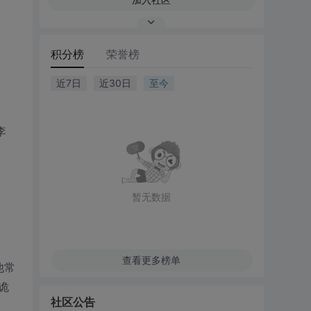
积分榜
荣誉榜
近7日
近30日
至今
李
暂无数据
查看更多榜单
他常
诡
社区公告