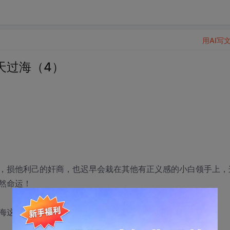
用AI写
天过海（4）
，损他利己的奸商，也迟早会栽在其他有正义感的小白领手上，
然命运！
海这计策的精髓。