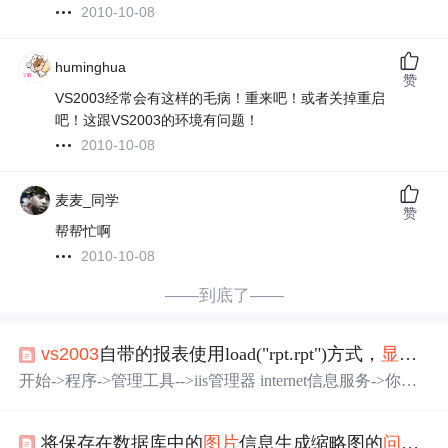
2010-10-08
huminghua
赞
VS2003经常会有这样的毛病！重来吧！或者关掉重启
吧！这跟VS2003的环境有问题！
2010-10-08
麦麦_同学
赞
帮帮忙啊
2010-10-08
——到底了——
vs
2003
自带的报表使用load("rpt.rpt")方式，
显示
不
开始->程序->管理工具-->iis管理器 internet信息服务->你的
站点 right key -->新建立虚拟目录 CrystalReportWebFormVie
wer2 路径为： 你的盘:\Microsoft Visual Studio .NET
2003
\C
将保存在数据库中的
图片
信息生成缩略图的
问题
，
rystal Reports\Viewers\ 转载于:https://www.cnblo...