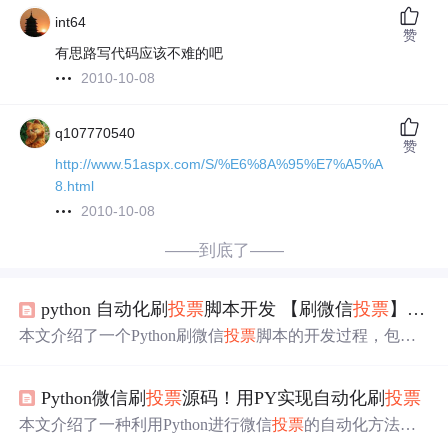
int64
赞
有思路写代码应该不难的吧
2010-10-08
q107770540
赞
http://www.51aspx.com/S/%E6%8A%95%E7%A5%A
8.html
2010-10-08
——到底了——
python 自动化刷
投票
脚本开发 【刷微信
投票
】付源码
本文介绍了一个Python刷微信
投票
脚本的开发过程，包括
分析网站、表单提交、构造代理IP池的步骤。通过模拟登
录并提交表单，利用代理IP避免重复
投票
，实现自动化
投
Python微信刷
投票
源码！用PY实现自动化刷
投票
票
。
本文介绍了一种利用Python进行微信
投票
的自动化方法。
通过分析
投票
网站的请
求
，作者使用urllib2库发送
投票
请
求