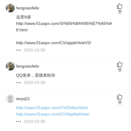
fangxiaofelix
赞
这里N多
http://www.51aspx.com/S/%E6%8A%95%E7%A5%A
8.html
http://www.51aspx.com/CV/appleVoteV2/
2010-10-08
fangxiaofelix
赞
QQ发来，直接发给你
2010-10-08
wuyq11
赞
http://www.51aspx.com/CV/OnlineVote/
http://www.51aspx.com/CV/AspNetVote/
2010-10-08