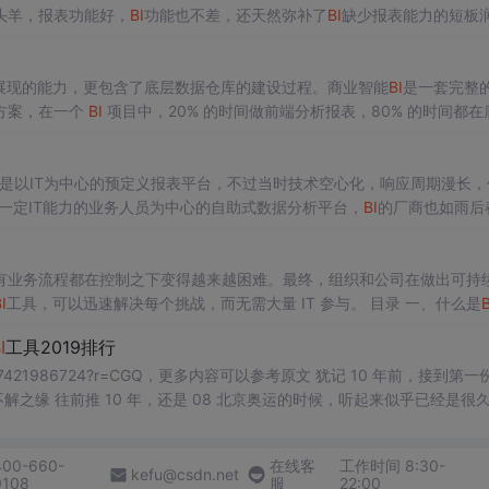
头羊，报表功能好，
BI
功能也不差，还天然弥补了
BI
缺少报表能力的短板
源
BI
了，因为报表自带
BI
，直接集成到系统里，改改页面，就成了自己系
展现的能力，更包含了底层数据仓库的建设过程。商业智能
BI
是一套完整
方案，在一个
BI
项目中，20% 的时间做前端分析报表，80% 的时间都在
拽的商业智能
BI
可视化分析工具严格来讲只能定位于个人和部门级，和企
分析工具发挥不了商业智能
BI
的真正作用，也替代不了商业智能
BI
的位置
是以IT为中心的预定义报表平台，不过当时技术空心化，响应周期漫长，
一定IT能力的业务人员为中心的自助式数据分析平台，
BI
的厂商也如雨后
长尾数据，难以有效处理，同时分析经验和知识体系难以进行沉淀。 在2019
有业务流程都在控制之下变得越来越困难。最终，组织和公司在做出可持
I
工具，可以迅速解决每个挑战，而无需大量 IT 参与。 目录 一、什么是
B
具 四、热门
BI
工具推荐 一、什么是
BI
工具
BI
工具是用于收集、处理、分析和
I
工具2019排行
化大量过去、当前和未来数据的软件类型，以生成可操作的业务洞察、创建交互式报告并简化决策过程。 这些工具包
6724?r=CGQ，更多内容可以参考原文 犹记 10 年前，接到第一份 off
的时候，听起来似乎已经是很久远的
400-660-
在线客
工作时间 8:30-
kefu@csdn.net
0108
服
22:00