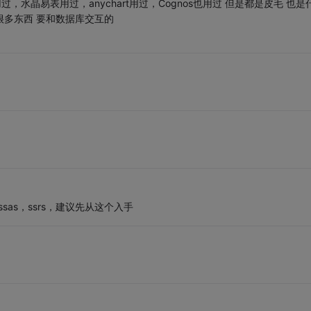
，水晶易表用过，anychart用过，Cognos也用过 但是都是皮毛 也是
 很多东西 要和数据库交互的
，ssas，ssrs，建议先从这个入手