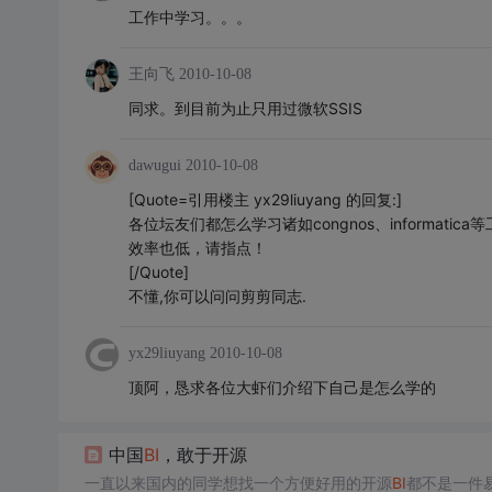
工作中学习。。。
王向飞
2010-10-08
同求。到目前为止只用过微软SSIS
dawugui
2010-10-08
[Quote=引用楼主 yx29liuyang 的回复:]
各位坛友们都怎么学习诸如congnos、informa
效率也低，请指点！
[/Quote]
不懂,你可以问问剪剪同志.
yx29liuyang
2010-10-08
顶阿，恳求各位大虾们介绍下自己是怎么学的
中国
BI
，敢于开源
一直以来国内的同学想找一个方便好用的开源
BI
都不是一件