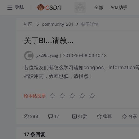
全部
Ada助手
导航
社区
community_281
帖子详情
关于BI...请教...
2010-10-08 03:10:13
yx29liuyang
各位坛友们都怎么学习诸如congnos、informa
档没用阿，效率也低，请指点！
给本帖投票
288
17
打赏
分享
收藏
17 条
回复