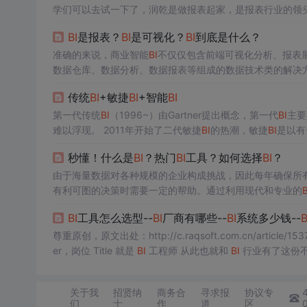
学们可以去试一下了，润乾是做报表起家，是报表行业的领
报表的新老用户，遍布各行各业，已经有很多在用润乾的开
BI
是报表？
BI
是可视化？
BI
到底是什么？
I
模块了。
准确的来说，商业智能
BI
不仅仅包含前端可视化分析、报表
数据仓库、数据分析、数据报表等组成的数据技术类的解决
数据仓库的设计、ETL 的开发、取数开发等工作。单纯拖拉
传统
BI
+敏捷
BI
+智能
BI
的商业智能
BI
有很大的不同，所以单纯的上一个商业智能
BI
第一代传统
BI
（1996~）由Gartner提出概念，第一代
BI
主要
难以浮现。 2011年开始了二代敏捷
BI
的热潮，敏捷
BI
是以有
笋，2013年开始大力发展自助式分析的
BI
。不过敏捷
BI
对于
秒懂！什么是
BI
？热门
BI
工具？如何选择
BI
？
年前后，三代智能
BI
兴起，即AI+
BI
，以纯业务人员为...
由于海量数据对各种规模的企业构成挑战，因此每年确保所
有利可图的决策时需要一定的帮助。通过利用现代和专业的
B
具 二、
BI
工具有什么好处 三、企业如何选择合适的
BI
工
BI
工具怎么选型--
BI
厂商有哪些--
BI
系统多少钱--
B
尊重原创，原文出处：http://c.raqsoft.com.cn/article/153742198
er，岗位 Title 就是
BI
工程师 从此也就和
BI
行业有了这份不解之缘 往前推 10 年，还是 08 北京奥运
样子，尤其是现在
BI
行业的生力军 90 后会问：...
关于我
招贤纳
商务合
寻求报
协议专
们
士
作
道
区