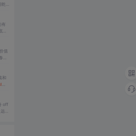
润乾
统的
B
的有
底层
业级
。
价值
春
续和
I
工
可视