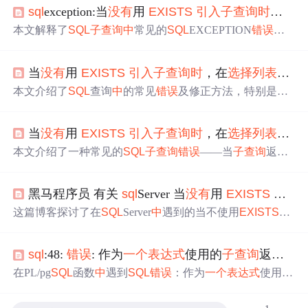
sql
exception:当
没有
用
EXISTS
引入
子查询
时
，在
选
本文解释了
SQL
子查询
中
常见的
SQL
EXCEPTION
错误
：
当
没有
使用
EXISTS
引入
子查询
时
，在
选择
列表
中
只能
指
定
一个
表达式
的原因及
解决
方案。通过示例对比，清晰地
当
没有
用
EXISTS
引入
子查询
时
，在
选择
列表
中
只
展示了如何修正
子查询
返回多个字段值的问题。
本文介绍了
SQL
查询
中
的常见
错误
及修正方法，特别是使
用NOT IN与
EXISTS
的区别。通过具体例子说明如何正确
构建
子查询
来避免
错误
。
当
没有
用
EXISTS
引入
子查询
时
，在
选择
列表
中
只
本文介绍了一种常见的
SQL
子查询
错误
——当
子查询
返回
多个字段值而非单一字段
时
导致的
错误
，并提供了
解决
方
案。通过调整
子查询
结果的字段名称以匹配外部查询的需
黑马程序员 有关
sql
Server 当
没有
用
EXISTS
引入
求，可以有效避免此类
错误
。
这篇博客探讨了在
SQL
Server
中
遇到的当不使用
EXISTS
子
查询
时
出现的
错误
问题，专注于Windows Phone 7开发和.N
et技术交流。
sql
:48:
错误
: 作为
一个
表达式
使用的
子查询
返回了多列 数据库
在PL/pg
SQL
函数
中
遇到
SQL
错误
：作为
一个
表达式
使用的
子查询
返回了多列。问题出在尝试使用IF (SELECT ...) NO
T NULL判断等待
列表
是否有人，而应改为IF (
EXISTS
(SE