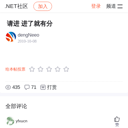
.NET社区
登录
频道
加入
帖子详情
社区
.NET社区
请进 进了就有分
dengNeeo
2010-10-08
给本帖投票
435
71
打赏
全部评论
yfxucn
赞