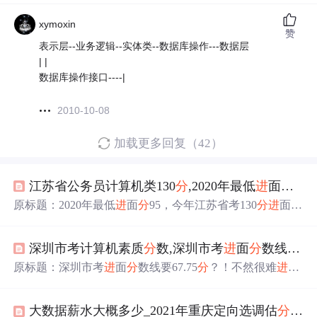
xymoxin
赞
表示层--业务逻辑--实体类--数据库操作---数据层
| |
数据库操作接口----|
2010-10-08
加载更多回复（42）
江苏省公务员计算机类130
分
,2020年最低
进
面
分
95
原标题：2020年最低
进
面
分
95，今年江苏省考130
分
进
面稳
吗？江苏省考还有不到一个月就要开始了，去年全省最高
分
165.8，但是最低
进
面
分
数只有95
分
，现在能考个130，
深圳市考计算机素质
分
数,深圳市考
进
面
分
数线要67.75
进
面稳吗？各地市
进
面
分
数我们先来纵观一下2020江苏省
考各地市的最高和最低
进
面
分
数。 2020江苏省考笔试最高
原标题：深圳市考
进
面
分
数线要67.75
分
？！不然很难
进
分
是一位苏州的大神，总
分
165.8，特地去查了一下这个岗
面？ 深圳市考笔试结束一段时间了公告中说成绩查询时间
位的
进
面
分
数，好家伙，这位165.8的大神排第一，第二名
为笔试结束后20个工作日左右小涛预估是在6月6日至10日
160....
大数据薪水大概多少_2021年重庆定向选调估
分
大数
左右根据2019年深圳市公务员考试公告信息来推断，2019