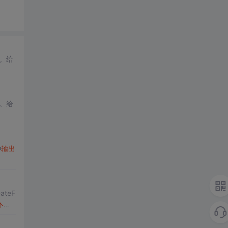
。给
。给
种
输出
ateF
环
输
输出