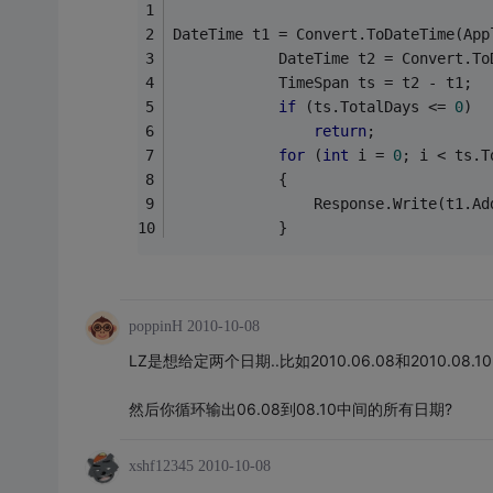
DateTime t1 = Convert.ToDateTime(App
            DateTime t2 = Convert.To
            TimeSpan ts = t2 - t1;
if
 (ts.TotalDays <= 
0
)
return
;
for
 (
int
 i = 
0
; i < ts.T
            {
                Response.Write(t1.Ad
            }
poppinH
2010-10-08
LZ是想给定两个日期..比如2010.06.08和2010.08.10
然后你循环输出06.08到08.10中间的所有日期?
xshf12345
2010-10-08