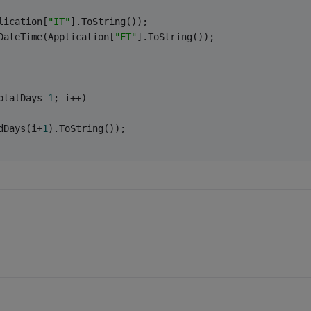
lication[
"IT"
].ToString());
DateTime(Application[
"FT"
].ToString());
otalDays
-1
; i++)
dDays(i+
1
).ToString());