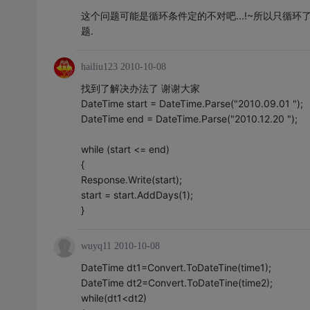
这个问题可能是循环条件定的不对吧...!~所以只循环了
题.
hailiu123
2010-10-08
找到了解决办法了 谢谢大家
DateTime start = DateTime.Parse("2010.09.01 ");
DateTime end = DateTime.Parse("2010.12.20 ");
while (start <= end)
{
Response.Write(start);
start = start.AddDays(1);
}
wuyq11
2010-10-08
DateTime dt1=Convert.ToDateTine(time1);
DateTime dt2=Convert.ToDateTine(time2);
while(dt1<dt2)