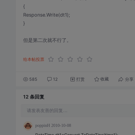
{
Response.Write(dt1);
}
但是第二次就不行了。
给本帖投票
585
12
打赏
分享
收藏
12 条
回复
请发表友善的回复…
poppinH
2010-10-08
DateTime dt1=Convert.ToDateTine(time1);