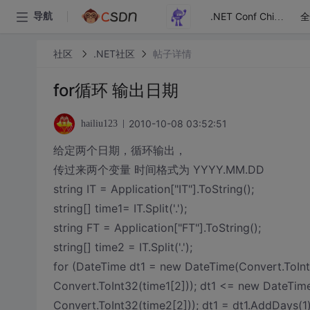
全
导航
.NET Conf China
社区
.NET社区
帖子详情
for循环 输出日期
2010-10-08 03:52:51
hailiu123
给定两个日期，循环输出，
传过来两个变量 时间格式为 YYYY.MM.DD
string IT = Application["IT"].ToString();
string[] time1= IT.Split('.');
string FT = Application["FT"].ToString();
string[] time2 = IT.Split('.');
for (DateTime dt1 = new DateTime(Convert.ToInt3
Convert.ToInt32(time1[2])); dt1 <= new DateTime
Convert.ToInt32(time2[2])); dt1 = dt1.AddDays(1)