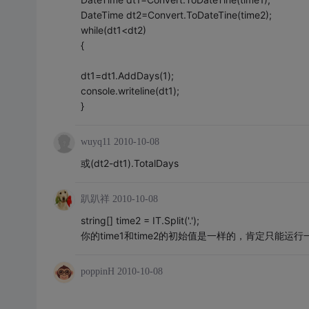
DateTime dt2=Convert.ToDateTine(time2);
while(dt1<dt2)
{
dt1=dt1.AddDays(1);
console.writeline(dt1);
}
wuyq11
2010-10-08
或(dt2-dt1).TotalDays
趴趴祥
2010-10-08
string[] time2 = IT.Split('.');
你的time1和time2的初始值是一样的，肯定只能运行
poppinH
2010-10-08