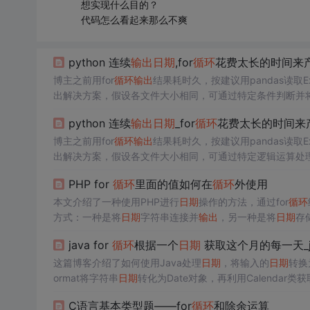
想实现什么目的？
代码怎么看起来那么不爽
python 连续
输出
日期
,for
循环
花费太长的时间来产
博主之前用for
循环
输出
结果耗时久，按建议用pandas读取E
出解决方案，假设各文件大小相同，可通过特定条件判断并
python 连续
输出
日期
_for
循环
花费太长的时间来
博主之前用for
循环
输出
结果耗时久，按建议用pandas读取E
出解决方案，假设各文件大小相同，可通过特定逻辑运算处理
PHP for
循环
里面的值如何在
循环
外使用
本文介绍了一种使用PHP进行
日期
操作的方法，通过for
循环
方式：一种是将
日期
字符串连接并
输出
，另一种是将
日期
存
java for
循环
根据一个
日期
获取这个月的每一天_j
这篇博客介绍了如何使用Java处理
日期
，将输入的
日期
转换
ormat将字符串
日期
转化为Date对象，再利用Calenda
出
空格以定位1号位置。在周六时进行换行
输出
，确保日历布局
C语言基本类型题——for
循环
和除余运算
时不超出范围。整个过程展示了对Java
日期
和日历API的运