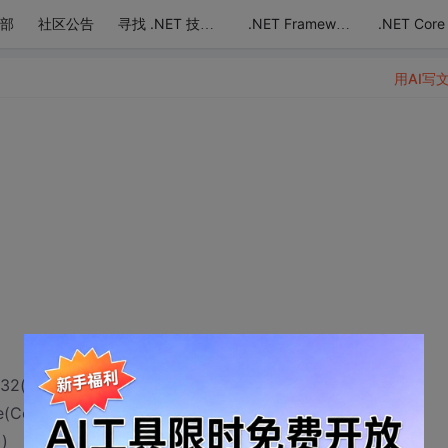
部
社区公告
.NET Core
寻找 .NET 技术达人
.NET Framework
用AI写
2(time1[0]), Convert.ToInt32(time1[1]),
(Convert.ToInt32(time2[0]), Convert.ToInt32(time2[1]),
)