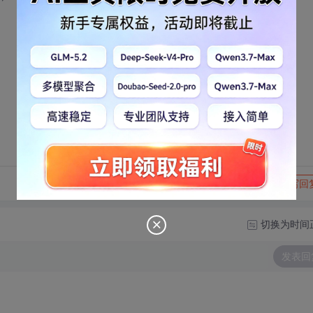
转发到动态
举报
写回
切换为时间
发表回