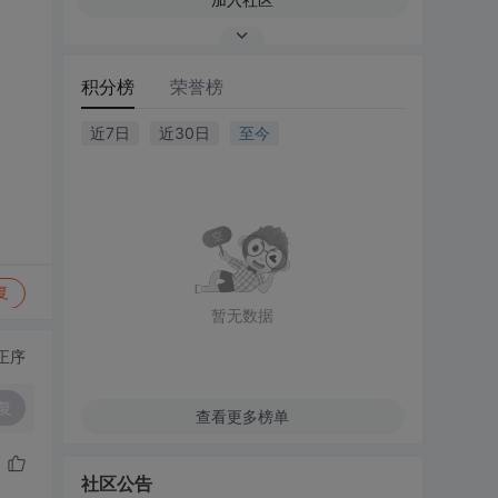
积分榜
荣誉榜
近7日
近30日
至今
复
暂无数据
正序
复
查看更多榜单
社区公告