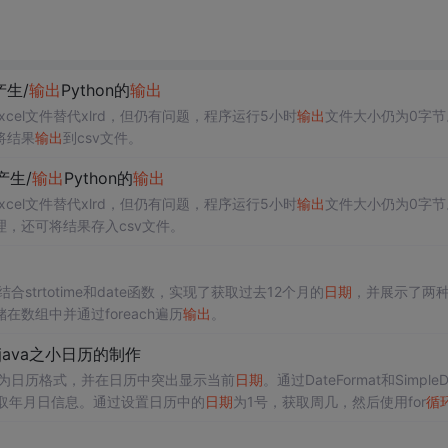
生/
输出
Python的
输出
xcel文件替代xlrd，但仍有问题，程序运行5小时
输出
文件大小仍为0字节
将结果
输出
到csv文件。
产生/
输出
Python的
输出
xcel文件替代xlrd，但仍有问题，程序运行5小时
输出
文件大小仍为0字节
，还可将结果存入csv文件。
结合strtotime和date函数，实现了获取过去12个月的
日期
，并展示了两
储在数组中并通过foreach遍历
输出
。
ava之小日历的制作
为日历格式，并在日历中突出显示当前
日期
。通过DateFormat和SimpleD
r类获取年月日信息。通过设置日历中的
日期
为1号，获取周几，然后使用for
循
正确。此外，使用getActualMaximum()方法获取月份天数，确保
循环
用。