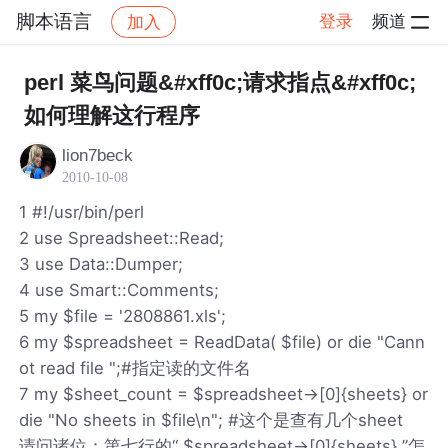
脚本语言
登录
频道
加入
帖子详情
社区
脚本语言
perl 菜鸟问题&#xff0c;请求指点&#xff0c;
如何理解这行程序
lion7beck
2010-10-08
1 #!/usr/bin/perl
2 use Spreadsheet::Read;
3 use Data::Dumper;
4 use Smart::Comments;
5 my $file = '2808861.xls';
6 my $spreadsheet = ReadData( $file) or die "Cann
ot read file ";#指定读的文件名
7 my $sheet_count = $spreadsheet->[0]{sheets} or
die "No sheets in $file\n"; #这个是查有几个sheet
请问诸位：第七行的“ $spreadsheet->[0]{sheets} ”怎