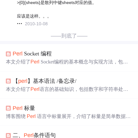
>[0]{sheets}是散列中键sheets对应的值。
应该是这样。。。
2010-10-08
——到底了——
Perl
Socket 编程
本文介绍了
Perl
Socket编程的基本概念与实现方法，包括
低级函数和高级模块的应用。涵盖了TCP和UDP协议的支
持，以及客户端和服务器的实现方式。文章还提供了注意
【
perl
】基本语法 /备忘录/
事项及推荐学习资源，帮助开发者更好地
理解
和应用
Perl
进行网络通信。
本文介绍了
Perl
语言的基础知识，包括数字和字符串处
理、变量定义与使用、流程控制语句、数组和哈希的操作
等内容。
Perl
标量
博客围绕
Perl
语言中标量展开，介绍了标量是简单数据单
元，可包含多种类型。通过多个实例展示了数字标量、字
符串标量的使用，以及标量运算、多行字符串输出、特殊
二、
Perl
条件语句
字符应用和 v 字符串构造等内容。