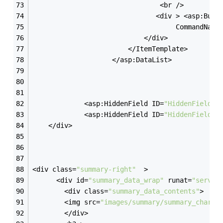
                                <br />
                               <div > <asp:Butt
                                    CommandName
                            </div>
                        </ItemTemplate>
                    </asp:DataList>
             <asp:HiddenField ID=
"HiddenField1"
             <asp:HiddenField ID=
"HiddenField2"
	</div>
<div class=
"summary-right"
  > 
      <div id=
"summary_data_wrap"
 runat=
"server
		<div class=
"summary_data_contents"
>
		<img src=
"images/summary/summary_chart_
		</div>