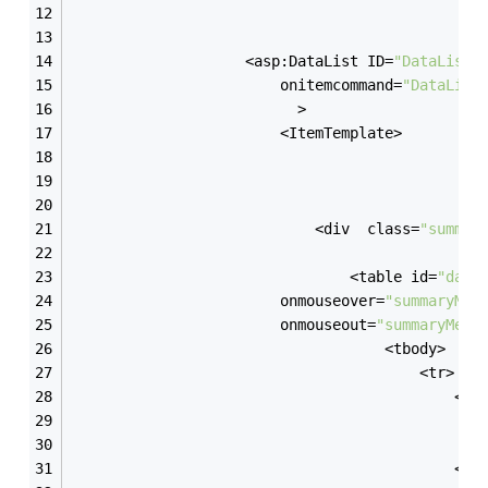
                    <asp:DataList ID=
"DataList1
                        onitemcommand=
"DataList
                          >
                        <ItemTemplate>
                            <div  class=
"summar
                                <table id=
"data
                        onmouseover=
"summaryMen
                        onmouseout=
"summaryMenu
                                    <tbody>
                                        <tr>
                                            <td
                                               
                                               
                                            </t