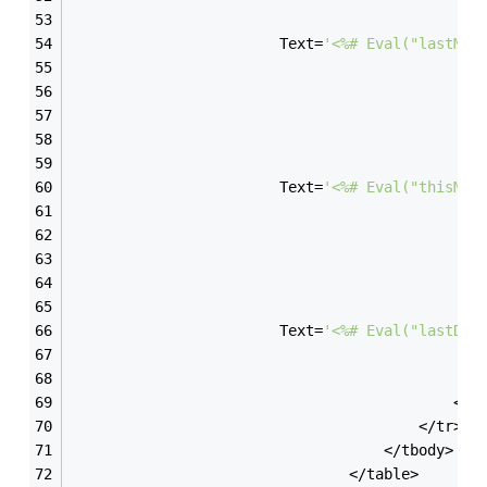
                                               
                        Text=
'<%# Eval("lastMon
                                               
                                               
                                               
                                               
                                               
                        Text=
'<%# Eval("thisMon
                                               
                                               
                                               
                                               
                                               
                        Text=
'<%# Eval("lastDay
                                               
                                               
                                            </t
                                        </tr>
                                    </tbody>
                                </table>