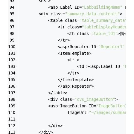
		<h3 >
            <asp:Label ID=
"LabbuildingName"
 run
		<div class=
"summary_data_contents"
>
			<table class=
"table_summary_data"
>
				<tr class=
"tableDisplayHeader"
>
					<th class=
"table_td1"
>階</th
				</tr>
                <asp:Repeater ID=
"Repeater1"
 ru
                <ItemTemplate>
                    <tr >
					    <td ><asp:Label ID=
"Lab
				    </tr>
                </ItemTemplate>
                </asp:Repeater>
			</table>
			<div class=
"cvs_imageButton"
>
			<asp:ImageButton ID=
"ImageButton1"
 
                    ImageUrl=
"~/images/summary/
			</div>
		</div>