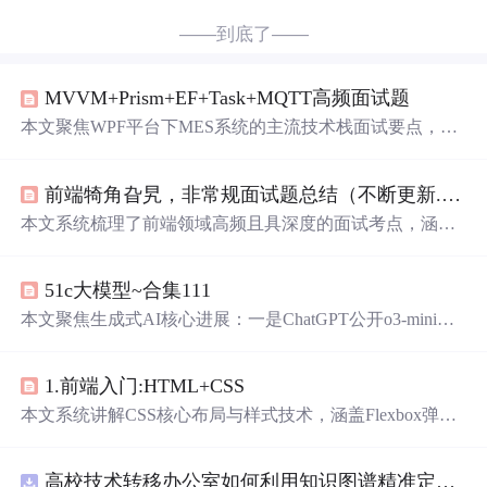
——到底了——
MVVM+Prism+EF+Task+MQTT高频面试题
本文聚焦WPF平台下MES系统的主流技术栈面试要点，涵
盖MVVM模式在高频数据更新、绑定泄漏、异步命令与Vi
ewModel通信中的实战问题；Prism框架的模块化、区域导
前端犄角旮旯，非常规面试题总结（不断更新....）
航、
事件
聚合器与依赖注入机制；EF Core在Code First、D
bContext生命周期管理（Factory模式）、事务与软删除等
本文系统梳理了前端领域高频且具深度的面试考点，涵盖
工业场景下的应用；多线程中Task/async-await最佳实践、C
包管理（npm/yarn/pnpm）、环境配置、依赖管理、性能优
oncurrent集合与死锁规避；以及MQTT在设备通信中的基
化（RAIL、SSR、监控）、JavaScript核心（
事件
循环、原
础定位。内容紧扣工业软件开发真实痛点。
51c大模型~合集111
型链、继承、内存管理）、框架原理（Vue3响应式、React
Hooks、Vuex/Pinia）、网络协议（HTTP/HTTPS/HTTP2、
本文聚焦生成式AI核心进展：一是ChatGPT公开o3-mini思
缓存机制）、浏览器机制（进程线程、BFC、安全策
维链（非完整版），反映DeepSeek-R1对行业推理透明化的
略）、工程化（Webpack/Vite、SourceMap）及DOM/BOM
推动；二是LingBot-Video开源——首个面向具身智能的稀
等关键技术点。
1.前端入门:HTML+CSS
疏MoE视频基座模型，通过物理感知数据工程、级联精修
架构与多维奖励GRPO强化学习，提升视频生成的物理合
本文系统讲解CSS核心布局与样式技术，涵盖Flexbox弹性
理性与机器人训练适配性；三是FireRedASR在中文ASR任
布局（flex-direction、justify-content、align-items等）、CSS3
务中
刷新
SOTA，验证LLM集成与AED架构在语音识别中
新增特性（box-shadow、多列布局、媒体查询、渐变、tran
的有效性。内容涵盖思维链机制、MoE视频建模、具身智
高校技术转移办公室如何利用知识图谱精准定位产业需求与技术适配点？.docx
sition过渡、animation关键帧动画、3D变换、Grid网格布