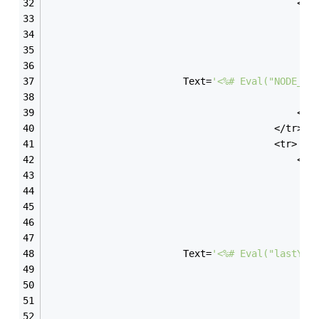
                                            <td
                                               
                                               
                                               
                                               
                        Text=
'<%# Eval("NODE_NA
                                               
                                            </t
                                        </tr>
                                        <tr>
                                            <td
                                               
                                               
                                               
                                               
                                               
                        Text=
'<%# Eval("lastYMT
                                               
                                               
                                               
                                               