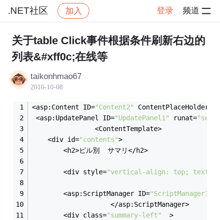
.NET社区
登录
频道
加入
帖子详情
社区
.NET社区
关于table Click事件根据条件刷新右边的
列表&#xff0c;在线等
taikonhmao67
2010-10-08
<asp:Content ID=
"Content2"
 ContentPlaceHolderID
 <asp:UpdatePanel ID=
"UpdatePanel1"
 runat=
"serv
                <ContentTemplate>
	<div id=
"contents"
>
		<h2>ビル別  サマリ</h2>
		<div style=
"vertical-align: top; text-a
		<asp:ScriptManager ID=
"ScriptManager1"
 
                    </asp:ScriptManager>
		<div class=
"summary-left"
  > 