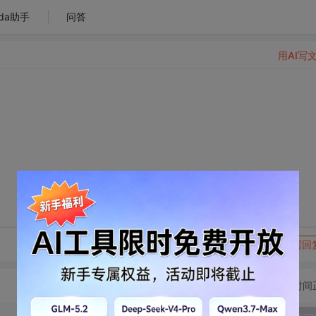
da助手
问答
用AI写
转发到动态
举报
写回
切换为时间