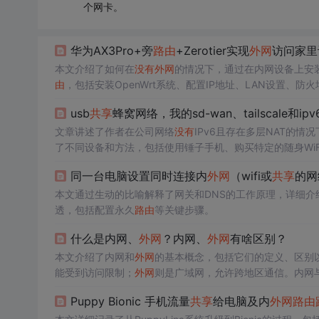
个网卡。
华为AX3Pro+旁
路由
+Zerotier实现
外网
访问家里
本文介绍了如何在
没有
外网
的情况下，通过在内网设备上安装Z
由
，包括安装OpenWrt系统、配置IP地址、LAN设置、防火
的关闭，以及固定WAN口的设置。最后，通过测试确保配置
usb
共享
蜂窝网络，我的sd-wan、tailscale和i
文章讲述了作者在公司网络
没有
IPv6且存在多层NAT的情况下
了不同设备和方法，包括使用锤子手机、购买特定的随身WiFi
利用ddns-go和tailscale实现
外网
访问内网的多种方案。
同一台电脑设置同时连接内
外网
（wifi或
共享
的网
本文通过生动的比喻解释了网关和DNS的工作原理，详细介
透，包括配置永久
路由
等关键步骤。
什么是内网、
外网
？内网、
外网
有啥区别？
本文介绍了内网和
外网
的基本概念，包括它们的定义、区别
能受到访问限制；
外网
则是广域网，允许跨地区通信。内网
器对外有一个统一出口，可能有安全防火墙，而
外网
可以直
Puppy Bionic 手机流量
共享
给电脑及内
外网
路由
共享
同一个
外网
IP。