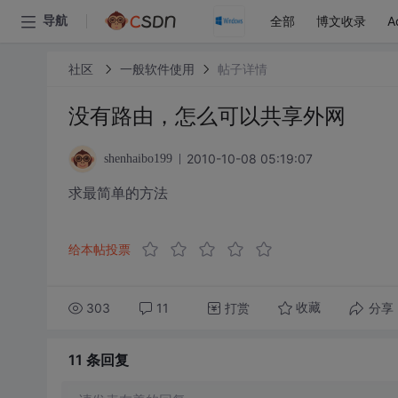
全部
博文收录
A
导航
社区
一般软件使用
帖子详情
没有路由，怎么可以共享外网
2010-10-08 05:19:07
shenhaibo199
求最简单的方法
给本帖投票
303
11
打赏
分享
收藏
11 条
回复