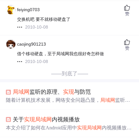
feiying0703
赞
交换机吧 要不就移动硬盘了
2010-10-08
caojing901213
赞
借个移动硬盘，至于局域网我也很好奇怎样做
2010-10-08
——到底了——
局域网
监听的原理、
实现
与防范
随着计算机技术发展，网络安全问题凸显，
局域网
监听技
术至关重要。本文介绍了
局域网
监听的基本原理，阐述了
其简单
实现
方法，还给出检测可能存在的网络监听的方法
关于
实现
局域网
内视频播放
及防范措施，指出该技术在网络攻防中扮演着正反两方面
角色。
本文介绍了如何在Android应用中
实现
局域网
内视频播放。
通过创建ServerSocket，利用jcifs-ng库访问
局域网
文件并获