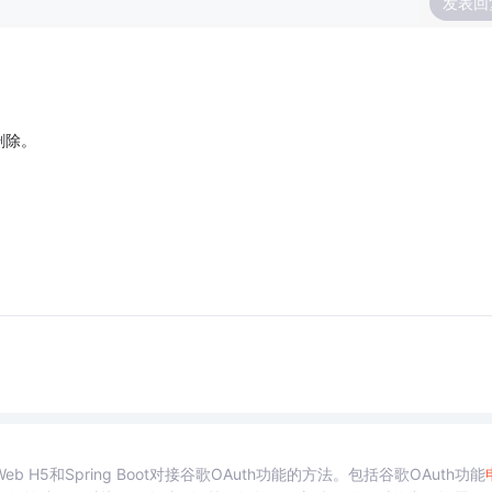
发表回
删除。
5和Spring Boot对接谷歌OAuth功能的方法。包括谷歌OAuth功能