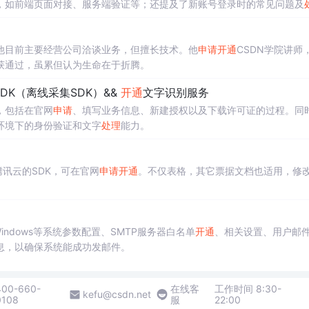
，如前端页面对接、服务端验证等；还提及了新账号登录时的常见问题及
他目前主要经营公司洽谈业务，但擅长技术。他
申请
开通
CSDN学院讲师
获通过，虽累但认为生命在于折腾。
DK（离线采集SDK）&&
开通
文字识别服务
，包括在官网
申请
、填写业务信息、新建授权以及下载许可证的过程。同
环境下的身份验证和文字
处理
能力。
到腾讯云的SDK，可在官网
申请
开通
。不仅表格，其它票据文档也适用，修改a
indows等系统参数配置、SMTP服务器白名单
开通
、相关设置、用户邮
息，以确保系统能成功发邮件。
400-660-
在线客
工作时间 8:30-
kefu@csdn.net
0108
服
22:00