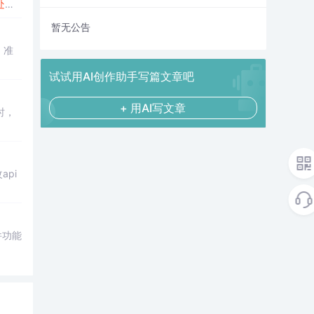
处理
暂无公告
，准
试试用AI创作助手写篇文章吧
+ 用AI写文章
时，
pi
件功能