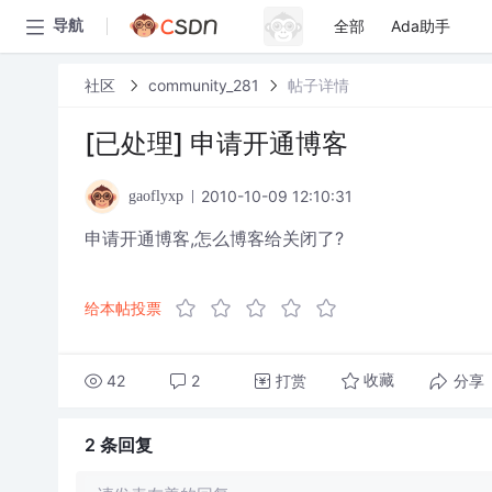
全部
Ada助手
导航
社区
community_281
帖子详情
[已处理] 申请开通博客
2010-10-09 12:10:31
gaoflyxp
申请开通博客,怎么博客给关闭了?
给本帖投票
42
2
打赏
分享
收藏
2 条
回复