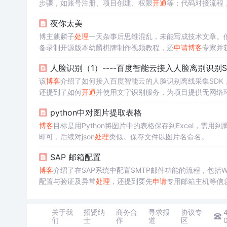
步骤，如账号注册、项目创建、权限
开通
等；代码对接流程
办法。
夜你太美
博主麒麟子
处理
一天杂事后思维混乱，未能写成技术文章。
备录制开源版本幼麟棋牌制作视频教程，还
申请
博客
专家并
人脸识别（1）----百度智能云接入人脸离别识别S
该
博客
介绍了如何接入百度智能云的人脸识别离线采集SDK
还提到了如何
开通
并使用文字识别服务，为项目提供无网络
python中对图片提取表格
博客
目标是用Python将图片中的表格保存到Excel，需用
即可，后续对json
处理
类似。保存文件以图片名命名。
SAP 邮箱配置
博客
介绍了在SAP系统中配置SMTP邮件功能的流程，包括W
配置与验证及异常
处理
，还提到要先
申请
专用邮箱主机等信
关于我
招贤纳
商务合
寻求报
协议专
们
士
作
道
区