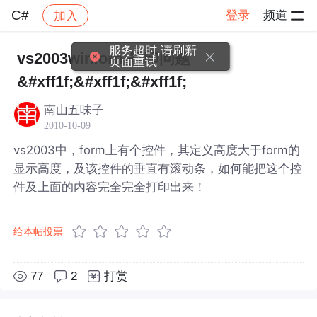
C#
登录
频道
加入
帖子详情
社区
C#
服务超时,请刷新
vs2003winform打印问题
页面重试
&#xff1f;&#xff1f;&#xff1f;
南山五味子
2010-10-09
vs2003中，form上有个控件，其定义高度大于form的
显示高度，及该控件的垂直有滚动条，如何能把这个控
件及上面的内容完全完全打印出来！
给本帖投票
77
2
打赏