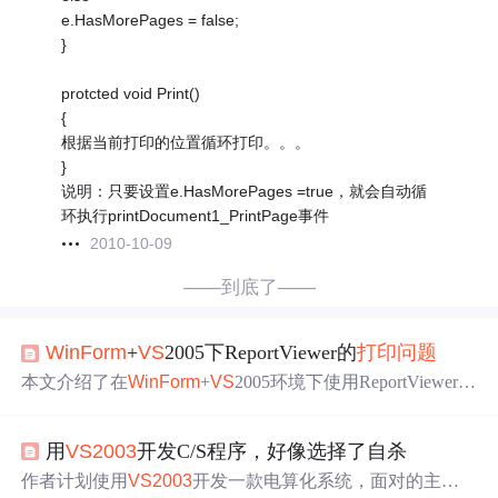
e.HasMorePages = false;
}
protcted void Print()
{
根据当前打印的位置循环打印。。。
}
说明：只要设置e.HasMorePages =true，就会自动循
环执行printDocument1_PrintPage事件
2010-10-09
——到底了——
WinForm
+
VS
2005下ReportViewer的
打印
问题
本文介绍了在
WinForm
+
VS
2005环境下使用ReportViewer遇
到的
打印
问题
，包括
打印
延迟、页面设置和直接
打印
的
问
题
，并提供了相应的解决办法。通过设置定时器解决
打印
用
VS
2003
开发C/S程序，好像选择了自杀
延迟，调整页面单位解决页面方向
问题
，以及利用微软官
方提供的方法实现无预览直接
打印
。
作者计划使用
VS
2003
开发一款电算化系统，面对的主要