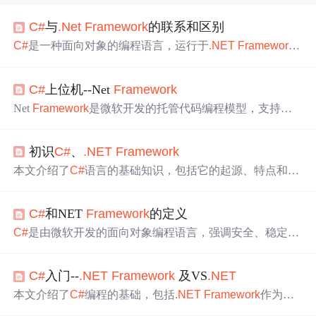
C#
与
.Net
Framework
的联系和区别
C#
是一种面向对象的编程语言，运行于
.NET
Framework
之上，是微软开发的高级程序设计语言。从
C#
1.0到
C#
4.
0，
C#
逐渐引入了泛型、匿名方法、查询表达式等新特
C#
上位机--Net
Framework
性。与此同时，
.NET
Framework
经历了多个版本的迭代，
提供了托管代码编程模型和丰富的API。两者的关系在
Net
Framework
是微软开发的托管代码编程模型，支持多
于，
C#
是构建
.NET
Framework
应用程序
的主要语言，而
.
语言。其核心是CLR，还提供庞大代码库。主要由CLR和F
NET
Framework
为
C#
提供了运行环境和支持。
CL构成，有托管与非托管代码之分。历经多版本迭代，增
初识
C#
、
.NET
Framework
加泛型、LINQ等特性。开发需注意安装对应版本，不同版
本可能不兼容。
本文介绍了
C#
语言的基础知识，包括它的起源、特点和与
.
NET
Framework
的关系。
C#
是一种基于
.NET
Framework
的面向对象编程语言，具有简洁语法和类型安全特性。同
C#
和NET
Framework
的定义
时，文章阐述了
C#
在ASP
.NET
WebForm中的应用，用于
开发Web
应用程序
。通过实例，展示了如何创建第一个We
C#
是由微软开发的面向对象编程语言，强调安全、稳定和
bForm程序，包括编写代码、运行和调试。此外，还讲解
面向对象特性，如封装、继承和多态。它与
.NET
Framew
了Page_Load事件和IsPostBack属性的使用，以及
C#
编程的
ork
紧密关联，
.NET
Framework
是一个多语言组件开发和
基本概念，如命名空间、语句结束、注释和标识符。
C#
入门--
.NET
Framework
及VS
.NET
执行环境，提供跨语言的统一编程环境。
C#
在
.NET
Fram
ework
上运行，支持跨平台，广泛用于开发各种
应用程序
本文介绍了
C#
编程的基础，包括
.NET
Framework
作为一
。
个多语言支持的框架，其内部庞大的类库允许不同语言的