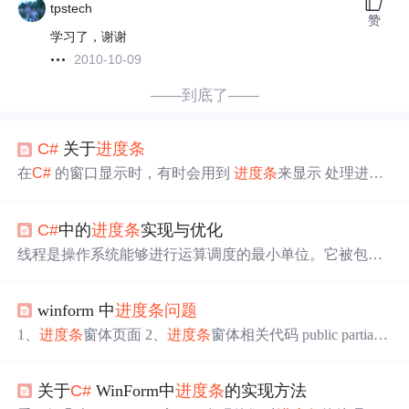
tpstech
赞
学习了，谢谢
2010-10-09
——到底了——
C#
关于
进度条
在
C#
的窗口显示时，有时会用到
进度条
来显示 处理进
度。 最简单的就是增加progressBar 的VALUE 的值，通过T
hread.Sleep(数值)控制增加值的速度，如果以下代码 progres
C#
中的
进度条
实现与优化
sForm progress = new progressForm(); progress.Show(); for (int
i =...
线程是操作系统能够进行运算调度的最小单位。它被包含
在进程之中，是进程中的实际运作单位。线程拥有独立的
堆栈和局部变量，但是线程之间共享内存和文件句柄等资
winform 中
进度条
问题
源。线程是程序执行流的最小单元，一个进程可以包含多
个线程，这些线程可以同时执行不同的任务。在多线程编
1、
进度条
窗体页面 2、
进度条
窗体相关代码 public partial cl
程中，当多个线程需要同时访问同一资源时，可能会出现
ass ProgressBarForm :TgGenericClass.TgDlg { /// <summary>
竞争条件（race condition），导致数据不一致或程序状态损
/// /// </summary> /// <param name="formTitle"></param> publi
坏。同步机制的出现，就是为了协调线程间的操作，保证
关于
C#
WinForm中
进度条
的实现方法
c ProgressBarForm(string ...
在同一时刻只有一个线程可以访问资源，确保程序的正确