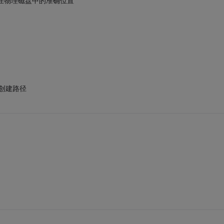
径在物理磁盘中的准确位置
; //创建路径