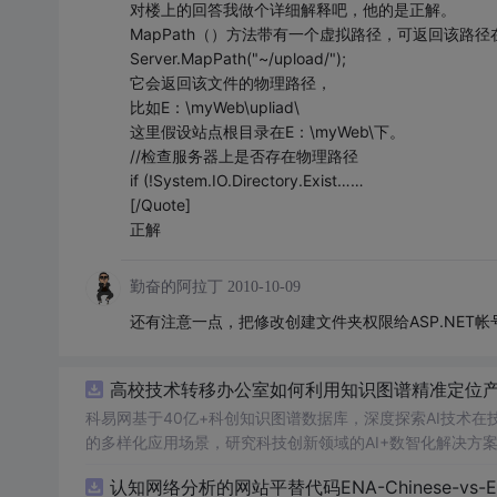
对楼上的回答我做个详细解释吧，他的是正解。
MapPath（）方法带有一个虚拟路径，可返回该路
Server.MapPath("~/upload/");
它会返回该文件的物理路径，
比如E：\myWeb\upliad\
这里假设站点根目录在E：\myWeb\下。
//检查服务器上是否存在物理路径
if (!System.IO.Directory.Exist……
[/Quote]
正解
勤奋的阿拉丁
2010-10-09
还有注意一点，把修改创建文件夹权限给ASP.NET帐
高校技术转移办公室如何利用知识图谱精准定位产业
科易网基于40亿+科创知识图谱数据库，深度探索AI技术
的多样化应用场景，研究科技创新领域的AI+数智化解决方
认知网络分析的网站平替代码ENA-Chinese-vs-Englis