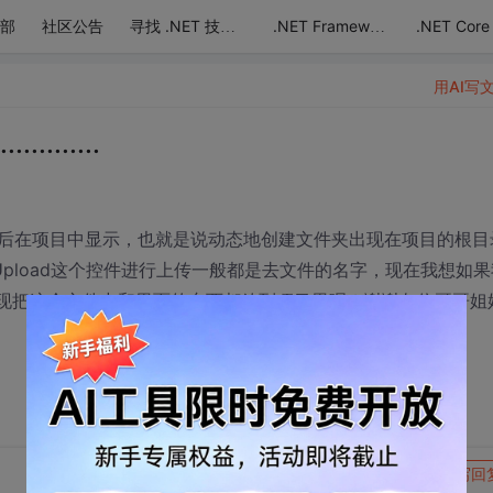
部
社区公告
.NET Core
寻找 .NET 技术达人
.NET Framework
用AI写
.......
后在项目中显示，也就是说动态地创建文件夹出现在项目的根目
Upload这个控件进行上传一般都是去文件的名字，现在我想如果
实现把这个文件夹和里面的东西都放到项目里呢？谢谢各位哥哥姐
转发到动态
举报
写回