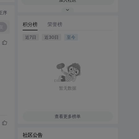
正序
积分榜
荣誉榜
复
近7日
近30日
至今
暂无数据
查看更多榜单
社区公告