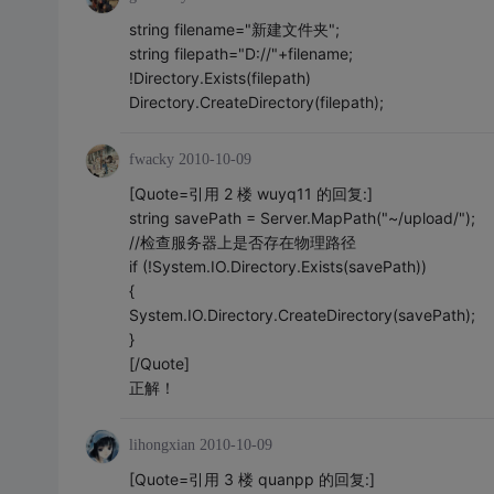
string filename="新建文件夹";
string filepath="D://"+filename;
!Directory.Exists(filepath)
Directory.CreateDirectory(filepath);
fwacky
2010-10-09
[Quote=引用 2 楼 wuyq11 的回复:]
string savePath = Server.MapPath("~/upload/");
//检查服务器上是否存在物理路径
if (!System.IO.Directory.Exists(savePath))
{
System.IO.Directory.CreateDirectory(savePath);
}
[/Quote]
正解！
lihongxian
2010-10-09
[Quote=引用 3 楼 quanpp 的回复:]