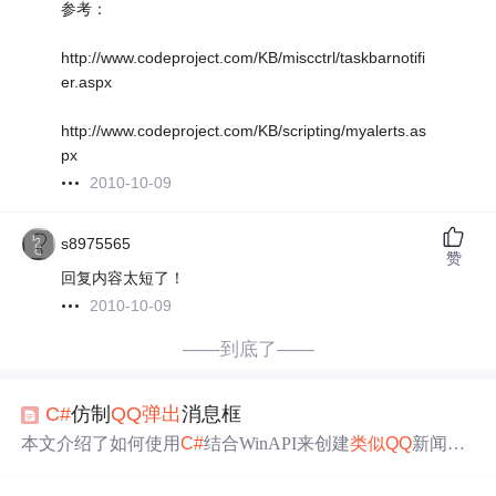
参考：
http://www.codeproject.com/KB/miscctrl/taskbarnotifi
er.aspx
http://www.codeproject.com/KB/scripting/myalerts.as
px
2010-10-09
s8975565
赞
回复内容太短了！
2010-10-09
——到底了——
C#
仿制
QQ
弹出
消息框
本文介绍了如何使用
C#
结合WinAPI来创建
类似
QQ
新闻
弹
出
窗体
的动画效果。通过调用AnimateWindow API函数，
并设置不同的动画标志，如AW_SLIDE和AW_VER_NEGA