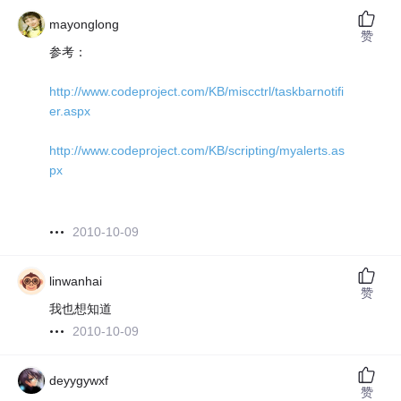
mayonglong
赞
参考：
http://www.codeproject.com/KB/miscctrl/taskbarnotifi
er.aspx
http://www.codeproject.com/KB/scripting/myalerts.as
px
2010-10-09
linwanhai
赞
我也想知道
2010-10-09
deyygywxf
赞