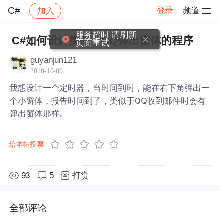
C#
登录
频道
加入
帖子详情
社区
C#
服务超时,请刷新
C#如何设计类似于QQ弹出窗体的程序
页面重试
guyanjun121
2010-10-09
我想设计一个定时器，当时间到时，能在右下角弹出一
个小窗体，报告时间到了，类似于QQ收到邮件时会有
弹出窗体那样。
给本帖投票
93
5
打赏
全部评论