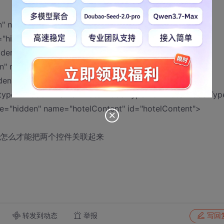
n" name="size" id="size">
="hidden" name="hotelModel" id="hotelModel">
dden" name="people" id="people">
" name="trait" id="trait">
den" name="health" id="health">
 type="hidden" name="hotelModelType" id="hotelModelTyp
pe="hidden" name="hotelContent" id="hotelContent">
请问：怎么才能把两个控件关联起来
转发到动态
举报
写回