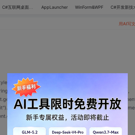
AppLauncher
WinForm&WPF
C#开发新技
C#互联网桌面应用
用AI写
yle="height: 139px; width: 200px" ImageUrl='<%#
ring(Eval("minPicture"))) %>' onmouseover='show_win(0,
t.getElementById("hotelModel").value,document.getElemen
it").value,document.getElementById("health").value,docume
t.getElementById("hotelContent").value)'