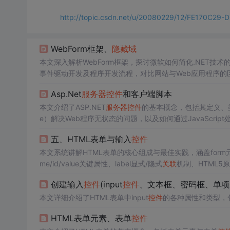
http://topic.csdn.net/u/20080229/12/FE170C29
WebForm框架、
隐藏
域
本文深入解析WebForm框架，探讨微软如何简化.NET技术
事件驱动开发及程序开发流程，对比网站与Web应用程序的
Asp.Net
服务器
控件
和客户端脚本
本文介绍了ASP.NET
服务器
控件
的基本概念，包括其定义、类
e）解决Web程序无状态的问题，以及如何通过JavaScrip
五、HTML表单与输入
控件
本文系统讲解HTML表单的核心组成与最佳实践，涵盖form元素的meth
me/id/value关键属性、label显式/隐式
关联
机制、HTML5原生验证
talist辅助功能，以及按钮类型、
隐藏
域
应用与表单可用性优
创建输入
控件
(input
控件
、文本框、密码框、单项
本文详细介绍了HTML表单中input
控件
的各种属性和类型，
HTML表单元素、表单
控件