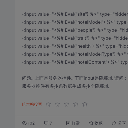
<input value="<%# Eval("site") %>" type="hidde
<input value="<%# Eval("hotelModel") %>" type
<input value="<%# Eval("people") %>" type="hi
<input value="<%# Eval("trait") %>" type="hidden
<input value="<%# Eval("health") %>" type="hid
<input value="<%# Eval("hotelModelType") %>"
<input value="<%# Eval("hotelContent") %>" ty
问题...上面是服务器控件...下面input是隐藏域 
服务器控件有多少条数据生成多少个隐藏域
给本帖投票
102
7
打赏
分享
收藏