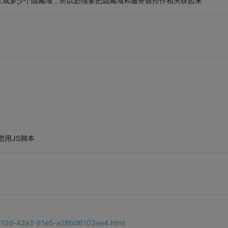
生成多少个隐藏域，所以必须要把隐藏域和服务器控件相关联起来
虑用JS脚本
-910d-42a3-81e5-a28bd6103ee4.html