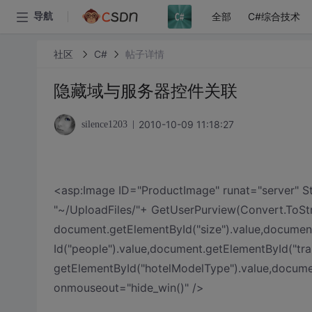
全部
C#综合技术
导航
社区
C#
帖子详情
隐藏域与服务器控件关联
2010-10-09 11:18:27
silence1203
<asp:Image ID="ProductImage" runat="server" St
"~/UploadFiles/"+ GetUserPurview(Convert.ToSt
document.getElementById("size").value,documen
Id("people").value,document.getElementById("tra
getElementById("hotelModelType").value,documen
onmouseout="hide_win()" />