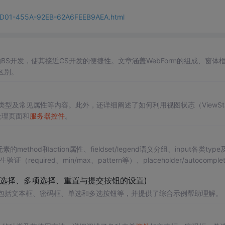
-DD01-455A-92EB-62A6FEEB9AEA.html
的BS开发，使其接近CS开发的便捷性。文章涵盖WebForm的组成、窗体
区别。
型及常见属性等内容。此外，还详细阐述了如何利用视图状态（ViewSta
t处理页面和
服务器
控件
。
od和action属性、fieldset/legend语义分组、input各类type
（required、min/max、pattern等）、placeholder/autocomplet
化要点。
选择、多项选择、重置与提交按钮的设置)
包括文本框、密码框、单选和多选按钮等，并提供了综合示例帮助理解。