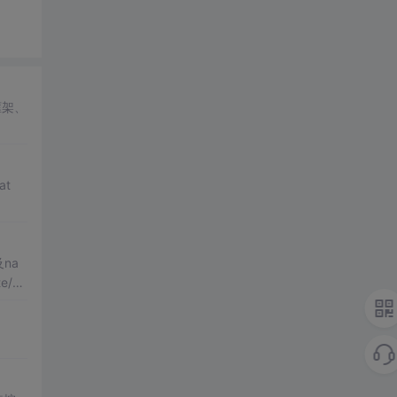
框架、
t
及na
e/da