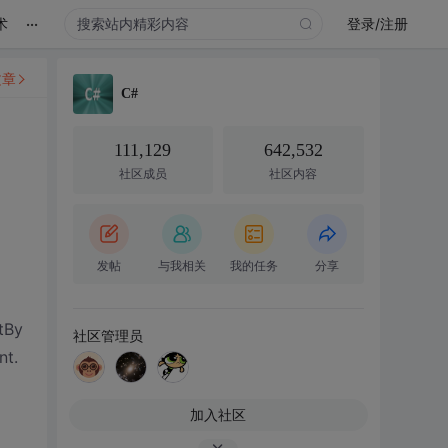
...
术
登录/注册
文章
C#
111,129
642,532
社区成员
社区内容
发帖
与我相关
我的任务
分享
tBy
社区管理员
nt.
加入社区