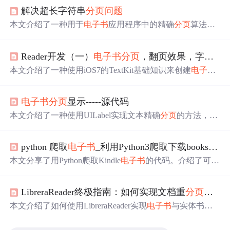
解决超长字符串
分页
问题
本文介绍了一种用于
电子书
应用程序中的精确
分页
算法。
该算法通过UILabel而非TextView展示文本，并将文本按段
落填充页面，确保每个页面的内容适配指定尺寸的屏幕，
Reader开发（一）
电子书
分页
，翻页效果，字体大小调整和基本功能实现
解决了
分页
不准确的
问题
。
本文介绍了一种使用iOS7的TextKit基础知识来创建
电子书
阅读器程序的方法，重点阐述了如何搭建基本结构，实现
动态翻页效果，并解决
电子书
分页
问题
。
电子书
分页
显示-----源代码
本文介绍了一种使用UILabel实现文本精确
分页
的方法，解
决了在
电子书
中常见到的
分页
不准确
问题
。通过将文本按
段落分割并计算每段文本的高度来确定页面边界，确保每
python 爬取
电子书
_利用Python3爬取下载bookset网站的kindle
个页面的内容适配屏幕尺寸。
本文分享了用Python爬取Kindle
电子书
的代码。介绍了可下
载
电子书
的网站及
分页
规则，给出获取页面信息、解析页
面、下载和存储书籍等功能的代码。还提到爬取中遇到的
LibreraReader终极指南：如何实现文档重
分页
与实
问题
，如正则匹配书链接失败、短时间同一IP下载多本可
能受限等。
本文介绍了如何使用LibreraReader实现
电子书
与实体书页
码的同步，解决因前言、目录等独立
分页
导致的页码错位
问题
。通过简单的三步操作即可完成重
分页
设置，支持PD