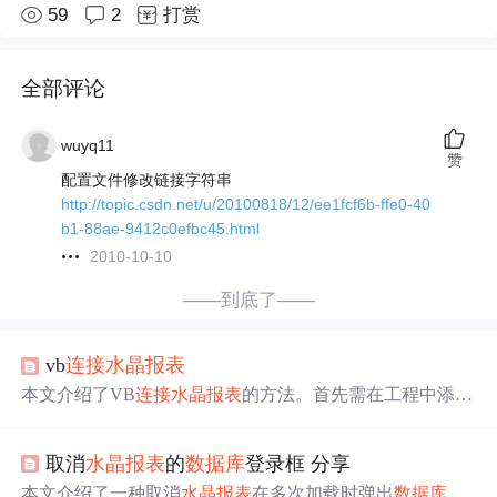
59
2
打赏
全部评论
wuyq11
赞
配置文件修改链接字符串
http://topic.csdn.net/u/20100818/12/ee1fcf6b-ffe0-40
b1-88ae-9412c0efbc45.html
2010-10-10
——到底了——
vb
连接
水晶报表
本文介绍了VB
连接
水晶报表
的方法。首先需在工程中添加
相关控件和引用对应的文件。接着分别阐述静态
连接
和动
态
连接
的实现步骤，静态
连接
通过
代码
读取报表文件并
设
取消
水晶报表
的
数据库
登录框 分享
置
报表源；动态
连接
涉及
水晶报表
推模式、建立
连接
数据
库
的模块以及在窗体中
设置
报表数据源等操作。
本文介绍了一种取消
水晶报表
在多次加载时弹出
数据库
登