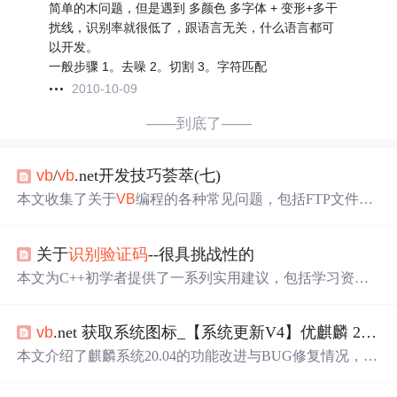
简单的木问题，但是遇到 多颜色 多字体 + 变形+多干
扰线，识别率就很低了，跟语言无关，什么语言都可
以开发。
一般步骤 1。去噪 2。切割 3。字符匹配
2010-10-09
——到底了——
vb
/
vb
.net开发技巧荟萃(七)
本文收集了关于
VB
编程的各种常见问题，包括FTP文件
下
载
、视频监控接口编写、文件列表框排序、数据库操作
（如Excel、ACCESS）、TCP端口开放、文本文件乱码、
关于
识别
验证码
--很具挑战性的
DLL动态调用、数组去重、MIDI子窗体管理、端口转发工
具、
VB
与.NET交互、文本框赋值、日期差计算、串口通
本文为C++初学者提供了一系列实用建议，包括学习资源
信、编程语言选择、
VB
与外部应用交互等问题的解答与技
推荐、编程技巧分享以及常见问题解答，帮助初学者快速
巧分享。
掌握C++编程技能。
vb
.net 获取系统图标_【系统更新V4】优麒麟 20.04 LTS持续完善！优化高清屏支持，上架6款新应用！...
本文介绍了麒麟系统20.04的功能改进与BUG修复情况，涉
及开始菜单、文件管理器、任务栏等多个模块，新增了记
忆用户操作、自适应变化等功能，修复了右键菜单异常、