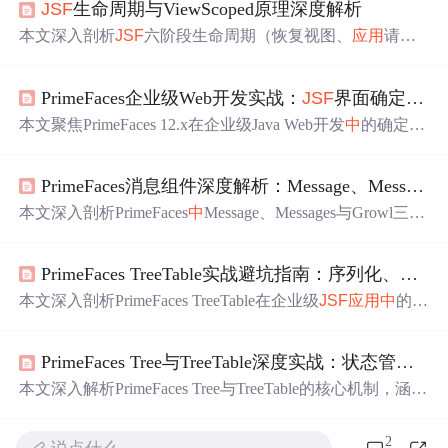
JSF
生命周期与ViewScoped原理深度解析
本文深入剖析
JSF
六阶段生命周期（恢复视图、
应用
请求
值、处理验证、更新模型、调用
应用
、渲染响应）的执行
逻辑与调试方法，重点揭示@ViewScoped失效的根本原因
PrimeFaces企业级Web开发实战：
JSF
界面确定性构建指南
——序列化失败与
Ajax
隐式重定向，并结合Facelets模板机
制、PrimeFaces/OmniFaces增强能力，阐明
JSF
在政企级高
本文聚焦PrimeFaces 12.x在企业级Java Web开发
中
的确定性
审计性、强状态一致性场景下的不可替代价值。
构建实践，涵盖环境搭建三大反直觉细节（FacesServlet映
射、资源库版本匹配、context-param顺序）、DataTable等5
PrimeFaces消息组件深度解析：Message、Messages与Growl分层
大核心组件的生产级改造（无刷新搜索、行内编辑、批量
操作、Excel/PDF导出）、状态管理底层逻辑（@ViewScop
本文深入剖析PrimeFaces
中
Message、Messages与Growl三大
ed vs @SessionScoped）、生产避坑配置（
jsf
-state-saving-m
消息组件的设计哲学与工程实践，阐明其分别承担单点校
ethod、p:dialog appendTo、commons-fileupload冲突）及p:re
验反馈、全局操作汇总和异步事件通知的分层职责。内容
moteCommand绕过生命周期技巧，强调UI可预测性与后端
PrimeFaces TreeTable实战避坑指南：序列化、懒加载与动态列
涵盖
JSF
生命周期集成机制、Severity语义化规范、
AJAX
职责分离。
渲染控制、XSS安全防护、国际化支持及CDI/WS扩展方
本文深入剖析PrimeFaces TreeTable在企业级
JSF
应用
中
的核
案，强调消息系统对
应用
健壮性、可观测性与用户体验的
心陷阱，聚焦TreeNode序列化安全、懒加载劫持机制与动
关键影响。
态列重建原理。强调TreeNode必须显式实现Serializable、禁
PrimeFaces Tree与TreeTable深度实战：状态管理、懒加载与TreeTable定制
用Lombok@Data、使用线程安全容器；揭示TreeTable列绑
定在RestoreView阶段固化，动态列需强制重建组件树；指
本文深入解析PrimeFaces Tree与TreeTable的核心机制，涵盖
出LazyTreeNode的loadChildren方法在渲染期即被多次调
TreeNode内存模型、懒加载实现原理、TreeTable列定制与
A
用，须结合前端防抖与后端幂等校验。涵盖金融后台真实
jax
事件绑定。重点阐述状态同步、序列化安全、CDI作用
2
性能优化与调试技巧。