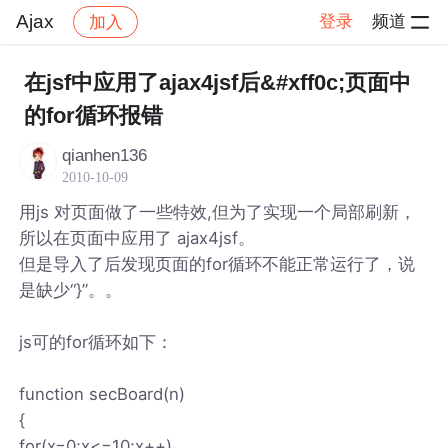
Ajax
登录
频道
加入
帖子详情
社区
Ajax
在jsf中应用了ajax4jsf后&#xff0c;页面中
的for循环报错
qianhen136
2010-10-09
用js 对页面做了一些特效,但为了实现一个局部刷新，
所以在页面中应用了 ajax4jsf。
但是导入了后发现页面的for循环不能正常运行了，说
是缺少“}”。。
js可的for循环如下：
function secBoard(n)
{
for(x=0;x<=10;x++)