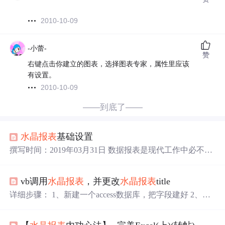
2010-10-09
-小蕾-
赞
右键点击你建立的图表，选择图表专家，属性里应该
有设置。
2010-10-09
——到底了——
水晶报表
基础设置
撰写时间：2019年03月31日 数据报表是现代工作中必不可
少的,那MVC.NET中的报表又将如何制作,让我们一起来看
看 首先在需要
水晶报表
的文件夹中新建一个文件夹用于存
vb调用
水晶报表
，并更改
水晶报表
title
放
水晶报表
,之后选中刚添加的文件夹内 添加一个新建项,
如图: 在新建项中选择 数据–>数据集，自定义命名 弹出页
详细步骤： 1、新建一个access数据库，把字段建好 2、在
面之后在页面内,右键添加DateTable；如图：添加好Date
水晶报表
中新建表格 选中数据源（1中新建的access文件）
Table后将其拉长如下图 根据所需...
将所有要展示的字段都加入到右面的框里 随便选择一个到