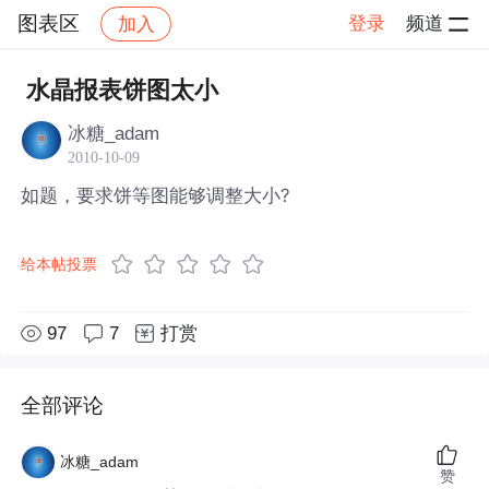
图表区
登录
频道
加入
帖子详情
社区
图表区
水晶报表饼图太小
冰糖_adam
2010-10-09
如题，要求饼等图能够调整大小?
给本帖投票
97
7
打赏
全部评论
冰糖_adam
赞