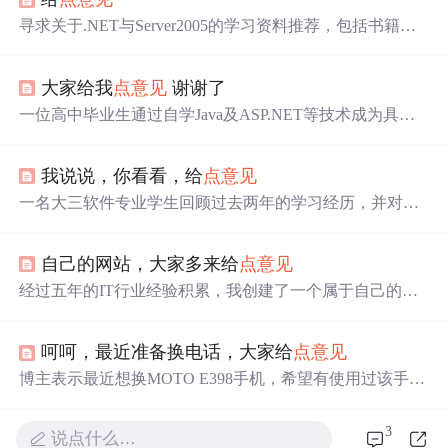
寻求关于.NET与Server2005的学习资料推荐，包括书籍与
视频教程，期望能在一个月内掌握基础知识。
大家给我
点
意见
谢谢了
一位高中毕业生通过自学Java及ASP.NET等技术成为具备
实际项目经验的开发者。面对就业困难，他继续提升自
我，希望能够获得实习机会。
我说说，你看看，给
点
意见
一名大三软件专业学生回顾过去两年的学习经历，并对自
己的未来方向感到困惑。他对于网站开发和系统集成两个
方向都有兴趣，但在技能掌握上并不充分。同时，也在考
自己的网站，大家多来给
点
意见
虑CCNA认证的价值。
经过五年的IT行业经验积累，我创建了一个属于自己的网
站——蜗蜗网（http://www.wowo258.com），欢迎各位访
问并提供宝贵
意见
。
呵呵，最近准备换电话，大家给
点
意见
博主表示最近想换MOTO E398手机，希望有使用过该手机
的人能提供一些
意见
。
3
说点什么…