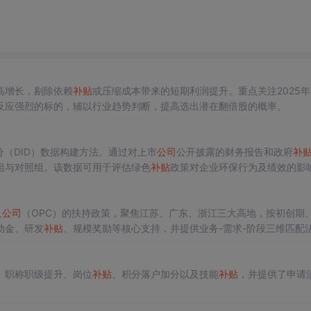
高增长，剔除依赖
补贴
或压缩成本带来的短期利润提升。重点关注2025
反应强烈的标的，辅以行业趋势判断，提高选出潜在翻倍股的概率。
分（DID）数据构建方法。通过对上市
公司
公开披露的财务报告和政府
补
组与对照组。该数据可用于评估绿色
补贴
政策对企业环保行为及绩效的影
人
公司
（OPC）的扶持政策，聚焦江苏、广东、浙江三大高地，按初创期
动金、研发
补贴
、规模奖励等核心支持，并提供业务-需求-阶段三维匹配
、职称职级提升、岗位
补贴
、积分落户加分以及技能
补贴
，并提供了申请