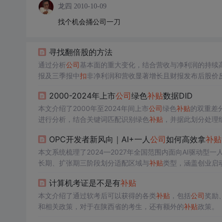
龙四
2010-10-09
找个机会捅公司一刀
寻找翻倍股的方法
通过分析
公司
基本面的重大变化，结合营收与净利润的持续
报及三季报中
扣
非净利润和营收显著增长且财报发布后股价
2000-2024年上市
公司
绿色
补贴
数据DID
本文介绍了2000年至2024年间上市
公司
绿色
补贴
的双重差
进行分析，结合关键词匹配识别绿色
补贴
，并据此划分处理
OPC开发者新风向｜AI+一人
公司
如何高效拿
补贴
本文系统梳理了2024—2027年全国范围内面向AI驱动型一
长期、扩张期三阶段划分适配区域与
补贴
类型，涵盖创业启
常见申报避坑要点。
计算机考证是不是有
补贴
本文介绍了通过软考后可以获得的各类
补贴
，包括
公司
奖励
和相关政策，对于在陕西省的考生，还有额外的
补贴
政策。