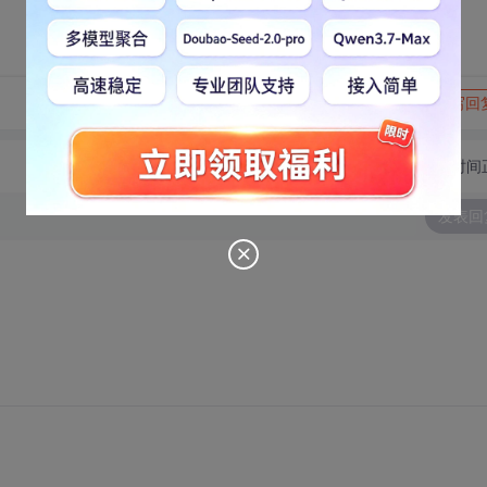
转发到动态
举报
写回
切换为时间
发表回