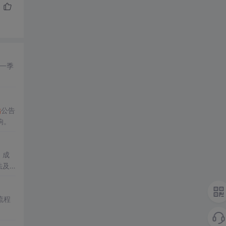
年一季
贴
公告
响。
、成
法及
流程