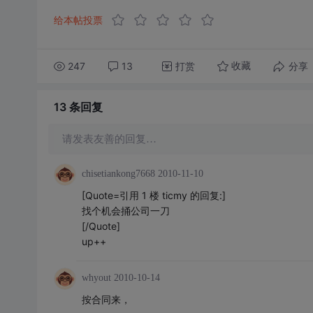
给本帖投票
247
13
打赏
分享
收藏
13 条
回复
请发表友善的回复…
chisetiankong7668
2010-11-10
[Quote=引用 1 楼 ticmy 的回复:]
找个机会捅公司一刀
[/Quote]
up++
whyout
2010-10-14
按合同来，