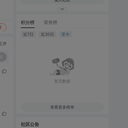
积分榜
荣誉榜
复
近7日
近30日
至今
正序
复
暂无数据
查看更多榜单
社区公告