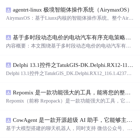
agentrt-linux 极境智能体操作系统（AirymaxOS）
AirymaxOS：基于Liunx内核的智能体操作系统。整个Airy
maxOS采用微内核思想进行构建，和AirymaxRT属于不同
层级，AirymaxRT可以基于AirymaxOS运行，效率更高，速
基于多时段动态电价的电动汽车有序充电策略优化（Matlab代码实现）
度更快，运行更稳定。
内容概要：本文围绕基于多时段动态电价的电动汽车有序
充电策略优化展开研究，提出一种结合动态电价机制的充
电调度方法，旨在通过优化充电行为缓解电网负荷压力并
Delphi 13.1控件之TatukGIS-DK.Delphi.RX12-116.1.42371.exe.zip
降低用户充电成本。文中系统设计了多时段电价模型，深
入分析其对电动汽车充电需求的引导机制，构建了兼顾经
Delphi 13.1控件之TatukGIS_DK.Delphi.RX12_116.1.42371.e
济性与电网友好性的优化调度模型，并基于Matlab平台进
xe.zip
行算法实现与仿真验证。通过对比多种场景下的充电负荷
曲线，验证了该策略在削峰填谷、提升可再生能源消纳能
Repomix 是一款功能强大的工具，能将您的整个代码库打包成单个 AI 友好型文件
力以及实现电网与用户双赢方面的有效性。研究进一步考
Repomix（前称 Repopack）是一款功能强大的工具，它能
虑了用户响应行为的不确定性，增强了模型在实际应用中
将您的整个代码库打包成一个单独的、人工智能友好的文
的鲁棒性与可行性。; 适合人群：具备一定电力系统基础知
件。当您需要将代码库输入给大型语言模型（LLMs）或其
识和Matlab编程能力，从事新能源、智能电网、电动汽车
CowAgent 是一款开源超级 AI 助手，它能够主动规划任务、控制您的计算机和外部服务、创建并运行技能、构建个人知识库和长期记忆，并通过自我进化与您共同成长-是 Agent Harness 工程
他人工智能工具，如Claude、ChatGPT、DeepSeek、Perple
等相关领域研究的研究生、科研人员及工程技术人员。; 使
xity、Gemini、Gemma、Llama、Grok等时，它是完美的选
基于大模型搭建的聊天机器人，同时支持 微信公众号、企
用场景及目标：①应用于城市充电站、住宅区充电桩等集
择
业微信应用、飞书、钉钉 等接入，可选择GPT3.5/GPT-4o/
中充电管理场景，实现负荷的优化调度与电网支撑；②支