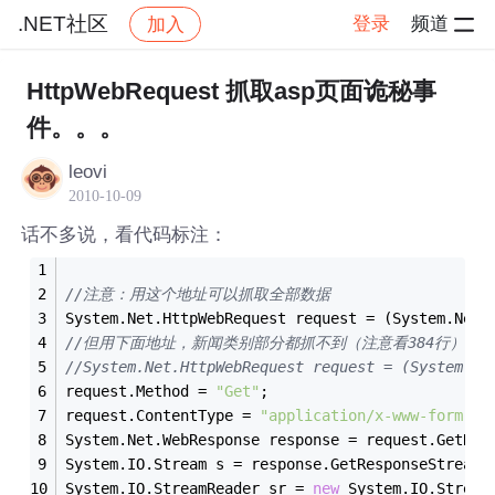
.NET社区
登录
频道
加入
帖子详情
社区
.NET社区
HttpWebRequest 抓取asp页面诡秘事
件。。。
leovi
2010-10-09
话不多说，看代码标注：
//注意：用这个地址可以抓取全部数据
System.Net.HttpWebRequest request = (System.Net.
//但用下面地址，新闻类别部分都抓不到（注意看384行），
//System.Net.HttpWebRequest request = (System.N
request.Method = 
"Get"
;
request.ContentType = 
"application/x-www-form-ur
System.Net.WebResponse response = request.GetRes
System.IO.Stream s = response.GetResponseStream(
System.IO.StreamReader sr = 
new
 System.IO.Stream