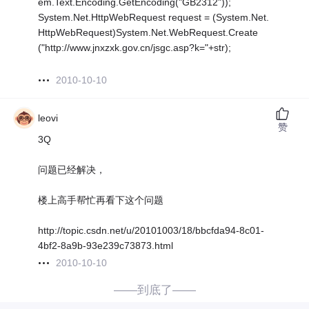
em.Text.Encoding.GetEncoding("GB2312"));
System.Net.HttpWebRequest request = (System.Net.
HttpWebRequest)System.Net.WebRequest.Create
("http://www.jnxzxk.gov.cn/jsgc.asp?k="+str);
2010-10-10
leovi
赞
3Q
问题已经解决，
楼上高手帮忙再看下这个问题
http://topic.csdn.net/u/20101003/18/bbcfda94-8c01-
4bf2-8a9b-93e239c73873.html
2010-10-10
——到底了——