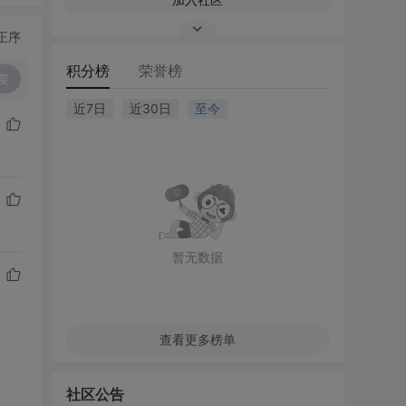
正序
积分榜
荣誉榜
复
近7日
近30日
至今
暂无数据
查看更多榜单
社区公告