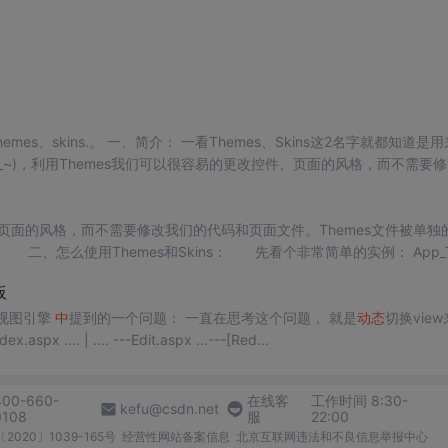
hemes文件夹下面，与你的程序是完全分开的。二、怎么
要修改我们的代码和页面文件。Themes文件被单独的放在1个App_Th
mes、skins.。 一、简介： 一看Themes、Skins这2名字就都知道是
_~)，利用Themes我们可以很容易的更改控件、页面的风格，而不需要
hemes文件夹下面，与你的程序是完全分开...
页面的风格，而不需要修改我们的代码和页面文件。Themes文件被单独
 二、怎么使用Themes和Skins： 先看个非常简单的实例： App_T
"
板
的视图引擎
中
提到的一个问题： 一直在思考这个问题， 就是
动态
切换vie
index.aspx .... | .... ---Edit.aspx ...---[Red...
400-660-
在线客
工作时间 8:30-
kefu@csdn.net
0108
服
22:00
2020〕1039-165号
经营性网站备案信息
北京互联网违法和不良信息举报中心