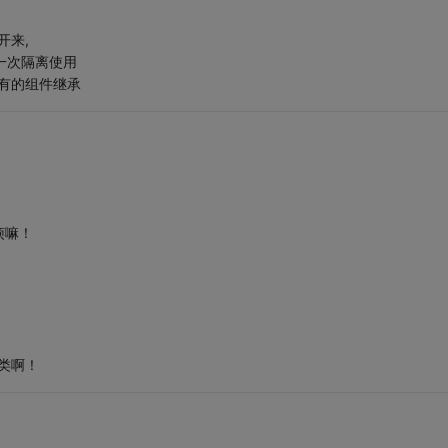
开来,
做一次隔离使用
被所有的组件继承
烦嘛！
类啊！