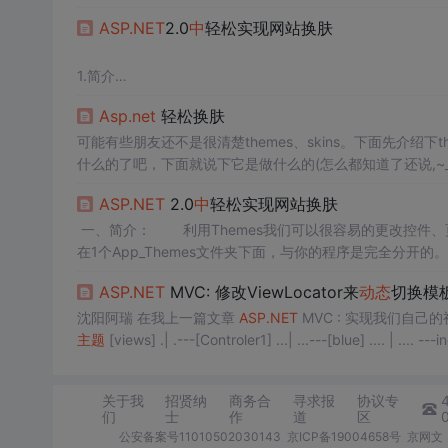
的代码和页面文件。Themes文件被单独的放在1个App_T
ASP.NET
2.0
中
轻松实现网站换肤
1.简介
新建App_Themes文件夹：
Asp.net
轻松换肤
项目 - 右键 - 添加 - 添加
ASp.net
文件夹 -
主题
利用Themes我们可以很容易的更改控件、页面的风格，而不需
可能有些朋友还不是很清楚themes、skins。下面先介绍下the
s文件夹下面，与你的程序是完全分开的。
什么的了吧，下面就说下它是做什么的(怎么都知道了还说,~
二、怎么使用Themes和Skins：
们的代码和页面文件。 Themes文件被单独的放在1个App_T
ASP.NET
2.0
中
轻松实现网站换肤
先看个非常简单的实例：
App_Themes/default/1.skin文件代码:
一、简介： 利用Themes我们可以很容易的更改控件、
在1个App_Themes文件夹下面，与你的程序是完全分开的。
mes/default/1.skin文件代码: ＜asp:Label Font-Bold="true
ASP.NET
MVC: 修改ViewLocator来
动态
切换模
沈阳阿瑞 在我上一篇文章
ASP.NET
MVC : 实现我们自己
主题
[views] .| .---[Controler1] ...| ...---[blue] .... | .... ---
关于我
招贤纳
商务合
寻求报
协议专
们
士
作
道
区
公安备案号11010502030143
京ICP备19004658号
京网文〔