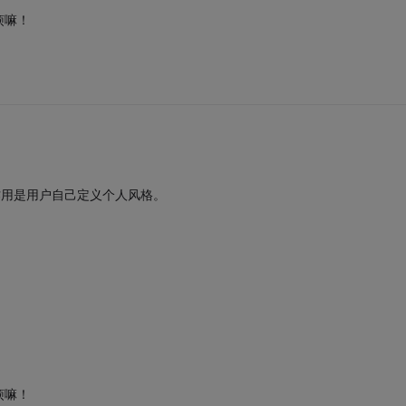
烦嘛！
e的作用是用户自己定义个人风格。
烦嘛！