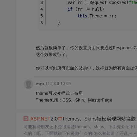
        var rr = Request.Cookies[
"th
if
 (rr != null)
this
.Theme = rr;
    }
然后就很简单了，你的设置页面只要通过Respones.Co
这个效果就行了。
你可以写到所有页面的父类中，这样就为所有页面提供了
wuyq11
2010-10-09
theme可改变样式，布局
Theme包括：CSS、Skin、MasterPage
ASP.NET
2.0
中
themes、Skins轻松实现网站换肤
可能有些朋友还不是很清楚themes、skins。下面先介绍下th
么的了吧，下面就说下它是做什么的(怎么都知道了还说,~_