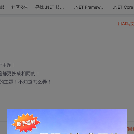
部
社区公告
.NET Core
寻找 .NET 技术达人
.NET Framework
用AI写
个主题！
题都更换成相同的！
的主题！不知道怎么弄！
转发到动态
举报
写回