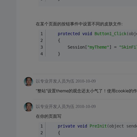
在某个页面的按钮事件中设置不同的皮肤文件:
protected
void
Button1_Click
(obj
    {
        Session[
"myTheme"
] = 
"SkinFi
    }
以专业开发人员为伍
2010-10-09
“整站”设置theme的观念还太小气了！使用cooki
以专业开发人员为伍
2010-10-09
在你的页面写
private
void
PreInit
(object send
    {