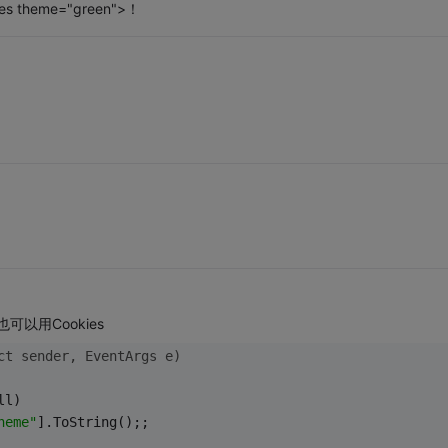
eme="green">！
也可以用Cookies
ct sender, EventArgs e)
ll)
heme"
].ToString();;