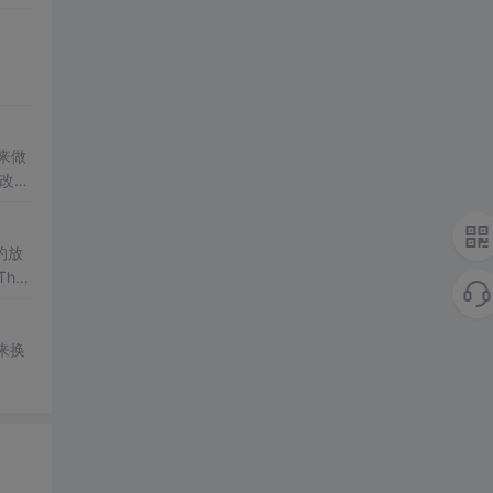
eme
用来做
修改我
的放
he
w来换