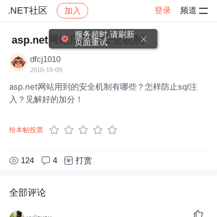
.NET社区
登录
频道
加入
帖子详情
社区
.NET社区
服务超时,请刷新
asp.net网站用到的安全机制
页面重试
dfcj1010
2010-10-09
asp.net网站用到的安全机制有哪些？怎样防止sql注
入？见解好的加分！
给本帖投票
124
4
打赏
全部评论