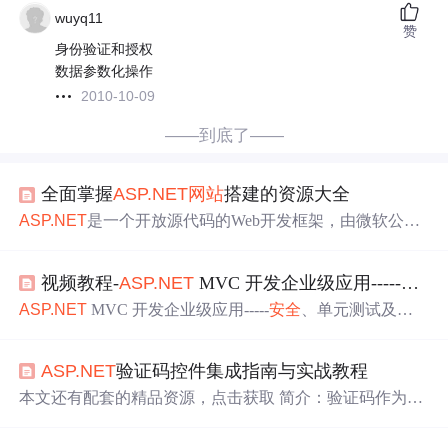
wuyq11
赞
身份验证和授权
数据参数化操作
2010-10-09
——到底了——
全面掌握
ASP.NET
网站
搭建的资源大全
ASP.NET
是一个开放源代码的Web开发框架，由微软公司
开发。它运行在服务器端，提供了一套丰富的组件和库，
使得开发者能够快速构建动态的网页和网络应用。
ASP.N
视频教程-
ASP.NET
MVC 开发企业级应用-----
安全
ET
广泛应用于企业级的Web应用开发中，因其对开发效率
的提升以及对各种开发需求的良好支持而备受欢迎。
ASP.
ASP.NET
MVC 开发企业级应用-----
安全
、单元测试及部
NET
Web Forms 是构建动态Web应用程序的一个非常流行
署 尹国艳...
的框架，它通过控件的形式简化了网页开发。Web Forms控
件可以分为HTML控件、Web控件和验证控件。HTML控件
ASP.NET
验证码控件集成指南与实战教程
是最基础的控件，直接映射为HTML标签；
本文还有配套的精品资源，点击获取 简介：验证码作为一
种
安全
机制
，防止机器人或恶意软件进行非法操作。本教
程详细讲述如何在
ASP.NET
中集成XPASP验证码控件，包