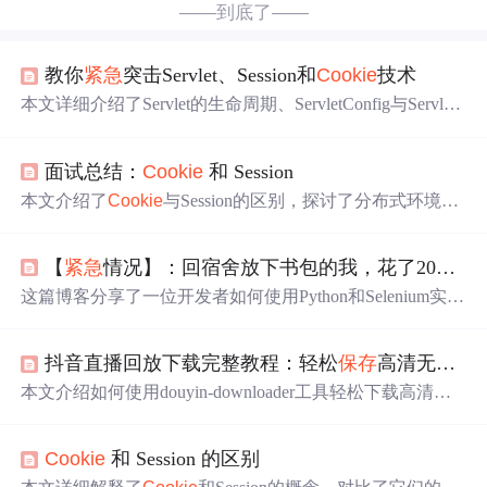
——到底了——
教你
紧急
突击Servlet、Session和
Cookie
技术
本文详细介绍了Servlet的生命周期、ServletConfig与Servlet
Context对象。接着讨论了会话管理，特别是Session和
Cook
ie
技术，包括它们的工作原理、存储位置、注意事项及在
面试总结：
Cookie
和 Session
实际应用中的使用。对于
Cookie
，强调了设置有效路径、
有效期以及数据类型限制。而对于Session，提到了其用于
本文介绍了
Cookie
与Session的区别，探讨了分布式环境中
保存
大容量数据和非字符串类型的特点，以及设置有效时
实现Session共享的多种方法，包括服务器实现的Session复
间、获取Session编号的方法。最后，探讨了如何处理Sessio
制、利用GemFire或Redis进行Session共享，以及将Session
nID的持久化问题。
【
紧急
情况】：回宿舍放下书包的我，花了20分钟敲了一个抢购脚本
信息加密存储在客户端
Cookie
中等方案。
这篇博客分享了一位开发者如何使用Python和Selenium实现
自动抢购某宝0元商品的过程，包括登录获取
Cookie
、设
置时间等待和购物车操作等步骤。
抖音直播回放下载完整教程：轻松
保存
高清无水印内容
本文介绍如何使用douyin-downloader工具轻松下载高清无
水印的抖音直播回放，支持断点续传、多线程加速与元数
据
保存
，适用于
紧急
存档、批量下载及定时自动化场景，
Cookie
和 Session 的区别
帮助用户高效管理直播内容。