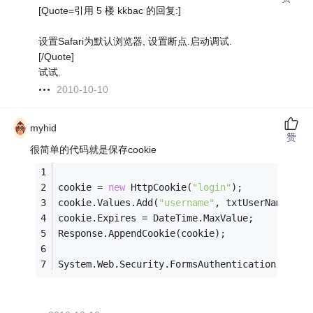
[Quote=引用 5 楼 kkbac 的回复:]
设置Safari为默认浏览器, 设置断点.启动调试.
[/Quote]
试试.
2010-10-10
myhid
赞
很简单的代码就是保存cookie
cookie = 
new
 HttpCookie(
"login"
);
cookie.Values.Add(
"username"
, txtUserName.Tex
cookie.Expires = DateTime.MaxValue;
Response.AppendCookie(cookie);
System.Web.Security.FormsAuthentication.SetAu