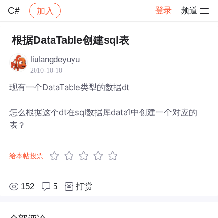
C#
登录
频道
加入
帖子详情
社区
C#
根据DataTable创建sql表
liulangdeyuyu
2010-10-10
现有一个DataTable类型的数据dt
怎么根据这个dt在sql数据库data1中创建一个对应的
表？
给本帖投票
152
5
打赏