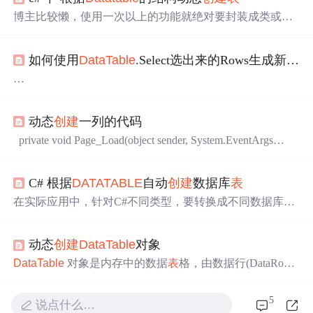
博主比较懒，使用一次以上的功能就绝对要封装成类或方
法。 不想说话，上代码，根据
DataTable
的结构动态
创建
数据库对应的
表
。 /// <summary> /// 根据
DataTable
,生成建
如何使用
DataTable
.Select选出来的Rows生成新的
Da
表
语句 /// </summary> /// <param name="table"></param> ...
public DataSet GetPages(string where, int CurrentPageIndex, o
ut int pag)
动态
创建
一列的代码
{
DataSet ds=this.db.ProcPages("select SheetID,SheetNo,
private void Page_Load(object sender, System.EventArgs
(select SheetNo from tProductPlan where SheetID=A.PlanID)as
e) { AuditUserManager aum = new AuditUserManager();
D
PlanNo,RecordTime,StartTime,
ataTable
dt = aum.getAllUser(); DataColumn dc = new DataC
C# 根据
DATATABLE
自动
创建
数据库
表
olumn("shenpi",typeof(Str
在实际应用中，针对C#不同类型，要转换成不同数据库类
型，只要修改相应的CASE语句即可，
创建
数据库的
表
名
为
DataTable
指定的
表
名 /// <summary> /// 根据Datable参
动态
创建
DataTable
对象
数，构建建
表
的
SQL
语句，仅对以下的数据类型进行处理
/// string, int16/32/64, double, decimal, date, bool /// 若要处理其
DataTable
对象是内存中的数据
表
格，由数据行(DataRow),
它类型的列，需要增加相应的case语句 ...
数据列(DataColumn),组成。 多个
DataTable
又可以构成一
个DataSet对象，不同
DataTable
对象之间的关系，可以通
5
说点什么…
过DataRelation,Contraint和ForeignKe