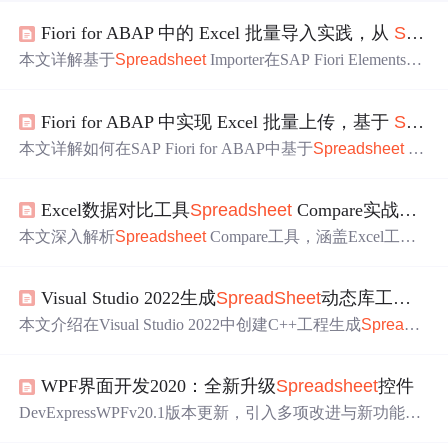
Fiori for ABAP 中的 Excel 批量导入实践，从
Spreadsheet
本文详解基于
Spreadsheet
Importer在SAP Fiori Elements与
RAP架构下实现Excel批量导入的完整方案，涵盖前端
模板
下载/预览/上传、RAP后端校验与草稿落库、中央部署、Cl
Fiori for ABAP 中实现 Excel 批量上传，基于
Spreadsheet
ean Core合规性、字段匹配设计、事务性能权衡及测试要
点，强调前后端职责分离与标准OData语义集成。
本文详解如何在SAP Fiori for ABAP中基于
Spreadsheet
Im
porter组件实现Excel批量上传，打通RAP应用数据导入链
路。重点涵盖中央部署、manifest.json配置、Guided Develo
Excel数据对比工具
Spreadsheet
Compare实战安装包
pment添加上传按钮、Controller Extension集成、draft激活策
略、RAP后端校验配合、字段映射与
模板
设计、错误处理
本文深入解析
Spreadsheet
Compare工具，涵盖Excel工作
机制及Clean Core合规性。强调前端解析+标准OData调用+
簿的结构、单元格、公式、格式及超链接的精准比对技
RAP行为层校验的职责分离架构。
术。通过分层扫描、动态对齐与AST解析，实现高效版本
Visual Studio 2022生成
SpreadSheet
动态库工程指南
控制与审计追踪，支持自动化部署与差异报告导出，大幅
提升数据核对效率与准确性。
本文介绍在Visual Studio 2022中创建C++工程生成
SpreadS
heet
动态库的方法。先阐述创建C++工程的流程，接着说
明生成该动态库的目的、应用场景，介绍DLL概念、工作
WPF界面开发2020：全新升级
Spreadsheet
控件
机制及常见
问题
解决办法，然后讲述创建动态库项目步
骤，最后探讨实现
SpreadSheet
功能的方法及测试。
DevExpressWPFv20.1版本更新，引入多项改进与新功能，
包括增强
Spreadsheet
控件，提升计算精度，新增VisualStu