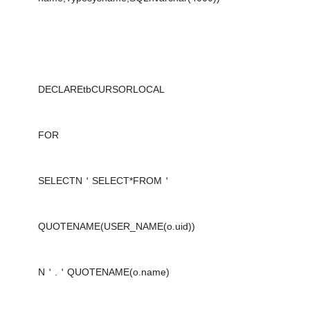
DECLAREtbCURSORLOCAL
FOR
SELECTN＇SELECT*FROM＇
QUOTENAME(USER_NAME(o.uid))
N＇.＇QUOTENAME(o.name)