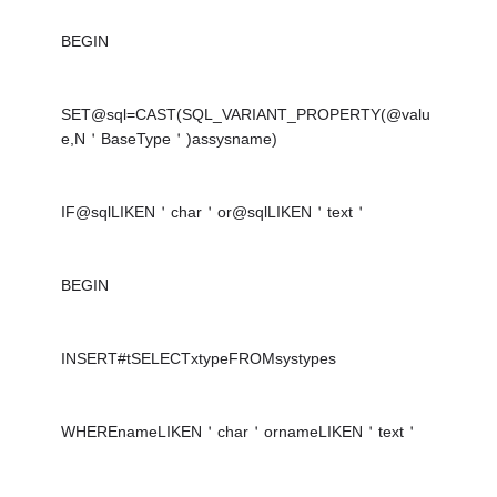
BEGIN
SET@sql=CAST(SQL_VARIANT_PROPERTY(@valu
e,N＇BaseType＇)assysname)
IF@sqlLIKEN＇char＇or@sqlLIKEN＇text＇
BEGIN
INSERT#tSELECTxtypeFROMsystypes
WHEREnameLIKEN＇char＇ornameLIKEN＇text＇