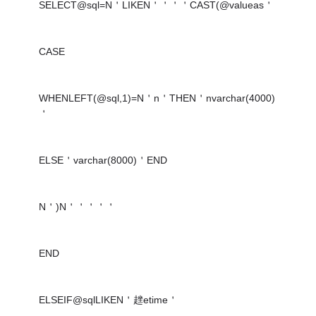
SELECT@sql=N＇LIKEN＇＇＇＇CAST(@valueas＇
CASE
WHENLEFT(@sql,1)=N＇n＇THEN＇nvarchar(4000)
＇
ELSE＇varchar(8000)＇END
N＇)N＇＇＇＇＇
END
ELSEIF@sqlLIKEN＇趖etime＇