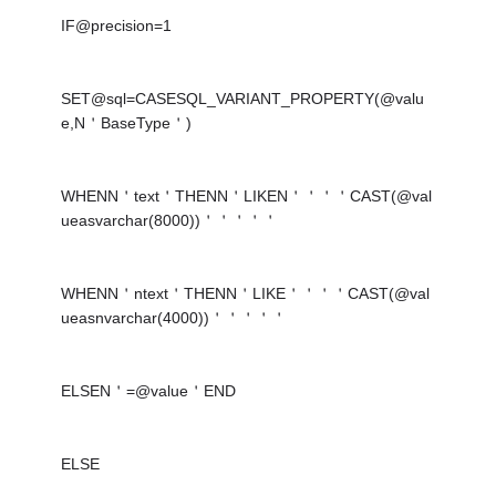
IF@precision=1
SET@sql=CASESQL_VARIANT_PROPERTY(@valu
e,N＇BaseType＇)
WHENN＇text＇THENN＇LIKEN＇＇＇＇CAST(@val
ueasvarchar(8000))＇＇＇＇＇
WHENN＇ntext＇THENN＇LIKE＇＇＇＇CAST(@val
ueasnvarchar(4000))＇＇＇＇＇
ELSEN＇=@value＇END
ELSE