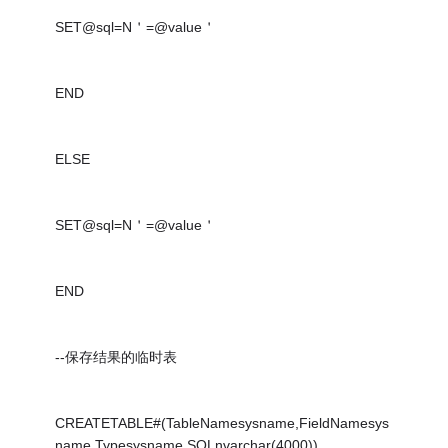
SET@sql=N＇=@value＇
END
ELSE
SET@sql=N＇=@value＇
END
--保存结果的临时表
CREATETABLE#(TableNamesysname,FieldNamesys
name,Typesysname,SQLnvarchar(4000))