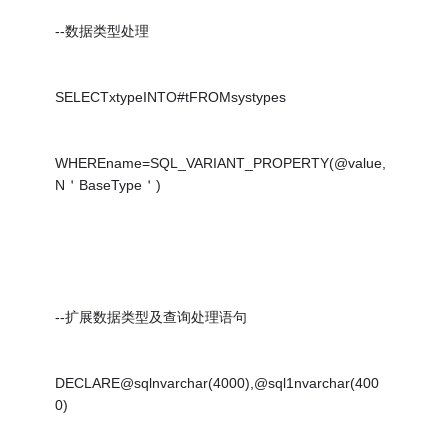
--数据类型处理
SELECTxtypeINTO#tFROMsystypes
WHEREname=SQL_VARIANT_PROPERTY(@value,
N＇BaseType＇)
--扩展数据类型及查询处理语句
DECLARE@sqlnvarchar(4000),@sql1nvarchar(400
0)