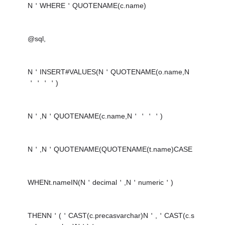
N＇WHERE＇QUOTENAME(c.name)
@sql,
N＇INSERT#VALUES(N＇QUOTENAME(o.name,N
＇＇＇＇)
N＇,N＇QUOTENAME(c.name,N＇＇＇＇)
N＇,N＇QUOTENAME(QUOTENAME(t.name)CASE
WHENt.nameIN(N＇decimal＇,N＇numeric＇)
THENN＇(＇CAST(c.precasvarchar)N＇,＇CAST(c.s