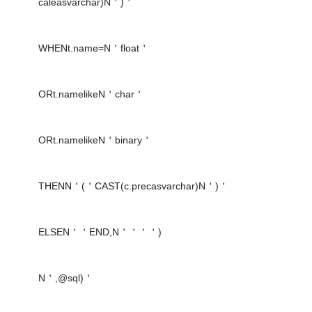
caleasvarchar)N＇)＇
WHENt.name=N＇float＇
ORt.namelikeN＇char＇
ORt.namelikeN＇binary＇
THENN＇(＇CAST(c.precasvarchar)N＇)＇
ELSEN＇＇END,N＇＇＇＇)
N＇,@sql)＇