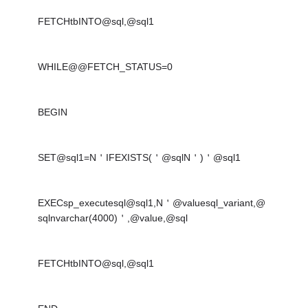
FETCHtbINTO@sql,@sql1
WHILE@@FETCH_STATUS=0
BEGIN
SET@sql1=N＇IFEXISTS(＇@sqlN＇)＇@sql1
EXECsp_executesql@sql1,N＇@valuesql_variant,@
sqlnvarchar(4000)＇,@value,@sql
FETCHtbINTO@sql,@sql1