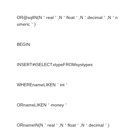
OR@sqlIN(N＇real＇,N＇float＇,N＇decimal＇,N＇n
umeric＇)
BEGIN
INSERT#tSELECTxtypeFROMsystypes
WHEREnameLIKEN＇int＇
ORnameLIKEN＇money＇
ORnameIN(N＇real＇,N＇float＇,N＇decimal＇)