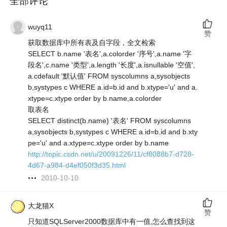
全部评论
wuyq11
赞
获取数据库中所有表及自字段，全文检索
SELECT b.name '表名',a.colorder '序号',a.name '字
段名',c.name '类型',a.length '长度',a.isnullable '空值',
a.cdefault '默认值' FROM syscolumns a,sysobjects
b,systypes c WHERE a.id=b.id and b.xtype='u' and a.
xtype=c.xtype order by b.name,a.colorder
取表名
SELECT distinct(b.name) '表名' FROM syscolumns
a,sysobjects b,systypes c WHERE a.id=b.id and b.xty
pe='u' and a.xtype=c.xtype order by b.name
http://topic.csdn.net/u/20091226/11/cf8088b7-d728-
4d67-a984-d4ef050f3d35.html
2010-10-10
大龙猫X
赞
只知道SQLServer2000数据库中有一值,怎么查找到这