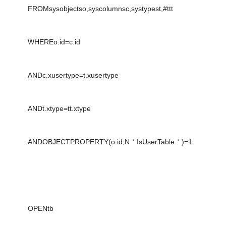
FROMsysobjectso,syscolumnsc,systypest,#ttt
WHEREo.id=c.id
ANDc.xusertype=t.xusertype
ANDt.xtype=tt.xtype
ANDOBJECTPROPERTY(o.id,N＇IsUserTable＇)=1
OPENtb