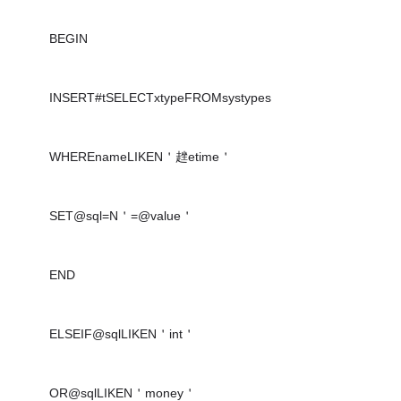
BEGIN
INSERT#tSELECTxtypeFROMsystypes
WHEREnameLIKEN＇趖etime＇
SET@sql=N＇=@value＇
END
ELSEIF@sqlLIKEN＇int＇
OR@sqlLIKEN＇money＇