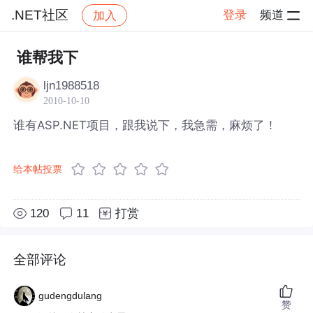
.NET社区
登录
频道
加入
帖子详情
社区
.NET社区
谁帮我下
ljn1988518
2010-10-10
谁有ASP.NET项目，跟我说下，我急需，麻烦了！
给本帖投票
120
11
打赏
全部评论
gudengdulang
赞