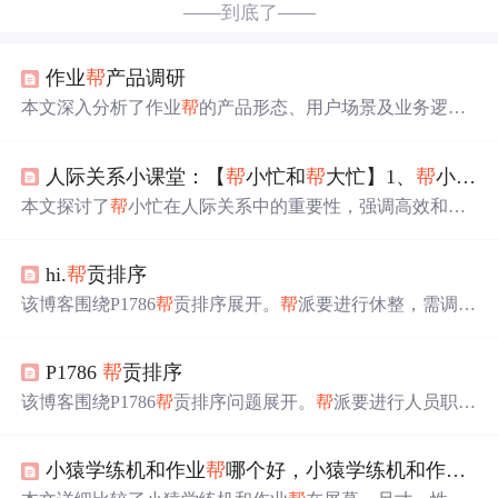
——到底了——
作业
帮
产品调研
本文深入分析了作业
帮
的产品形态、用户场景及业务逻
辑，探讨了其核心功能如拍照搜题、报课模块、发帖提问
和答疑模块的流程与表现，并通过对产品版本迭代和用户
人际关系小课堂：【
帮
小忙和
帮
大忙】1、
帮
小忙关键在于漂亮和高效2、
反馈的考察，揭示了作业
帮
的发展轨迹与面临挑战。
本文探讨了
帮
小忙在人际关系中的重要性，强调高效和漂
亮的
帮
助能增进友谊。
帮
小忙特点是小额度、时间短、涉
及中间人且不损害第三方利益。高效的
帮
忙流程包括明确
hi.
帮
贡排序
目标、自报家门、准备文件等。同时提醒避免语音消息，
以保持专业和尊重。
该博客围绕P1786
帮
贡排序展开。
帮
派要进行休整，需调整
成员职位。已知成员名字、原职位、
帮
贡和等级等信息，
要按
帮
贡分配职位，乐斗显示按职位和等级排序。还给出
P1786
帮
贡排序
输入输出格式、数据范围等，absi2011无权调整
帮
主、副
帮
主职位。
该博客围绕P1786
帮
贡排序问题展开。
帮
派要进行人员职位
调整，absi2011需根据人员名字、原职位、
帮
贡和等级等数
据，按
帮
贡分配职位，乐斗显示按职位和等级排序。还给
小猿学练机和作业
帮
哪个好，小猿学练机和作业
帮
出了输入输出格式、数据范围等信息，最后提及有C++代
码。