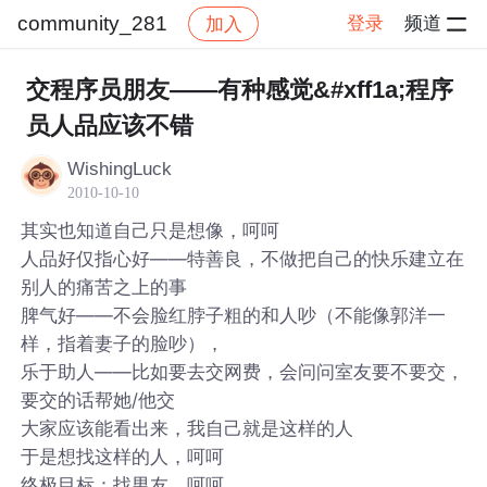
community_281
登录
频道
加入
帖子详情
社区
community_281
交程序员朋友——有种感觉&#xff1a;程序
员人品应该不错
WishingLuck
2010-10-10
其实也知道自己只是想像，呵呵
人品好仅指心好——特善良，不做把自己的快乐建立在
别人的痛苦之上的事
脾气好——不会脸红脖子粗的和人吵（不能像郭洋一
样，指着妻子的脸吵），
乐于助人——比如要去交网费，会问问室友要不要交，
要交的话帮她/他交
大家应该能看出来，我自己就是这样的人
于是想找这样的人，呵呵
终极目标：找男友，呵呵