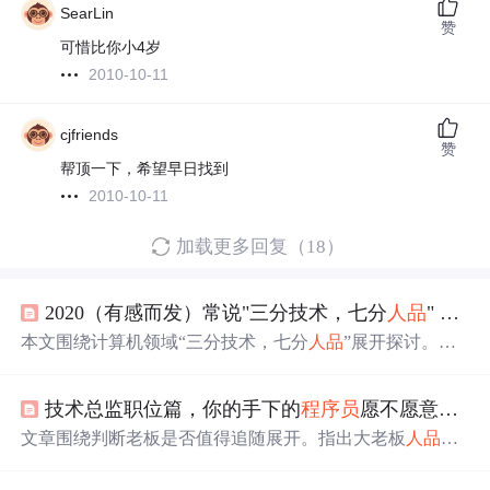
SearLin
赞
可惜比你小4岁
2010-10-11
cjfriends
赞
帮顶一下，希望早日找到
2010-10-11
加载更多回复（18）
2020（有感而发）常说"三分技术，七分
人品
" 在计算机领域真的是这样的吗
本文围绕计算机领域“三分技术，七分
人品
”展开探讨。先
介绍学生时代计算机专业情况及就业前景，指出学生时代
重学习进步。接着谈
人品
在团队合作中的重要性，最后认
技术总监职位篇，你的手下的
程序员
愿不愿意跟你干？
为不能因这句话放松对技术的追求，工作中团队合作等能
力也很关键。
文章围绕判断老板是否值得追随展开。指出大老板
人品
决
定公司价值观，小leader
人品
影响团队及成员发展。判断标
准包括保证公平、愿意输出与授权、有格局重逻辑。还介