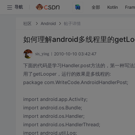
全部
Kotlin
Fra
导航
社区
Android
帖子详情
如何理解android多线程里的getLo
2010-10-10 03:42:47
sis_ying
下面的代码是学习Handler.post方法的，第一种
用了getLooper，运行的效果是多线程的:
package com.WriteCode.AndroidHandlerPost;
import android.app.Activity;
import android.os.Bundle;
import android.os.Handler;
import android.os.HandlerThread;
import android.util.Log;