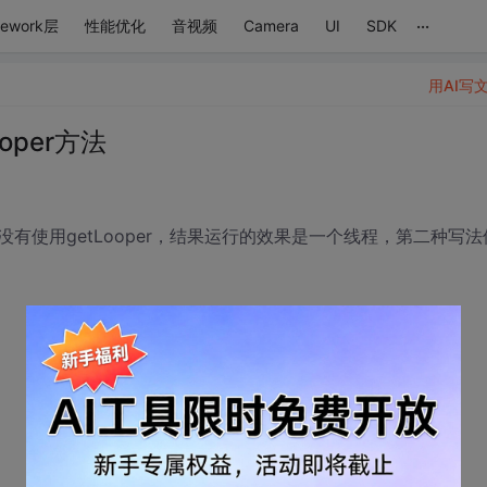
...
mework层
性能优化
音视频
Camera
UI
SDK
用AI写
oper方法
写法没有使用getLooper，结果运行的效果是一个线程，第二种写法