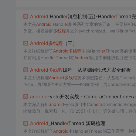
Android
Handl
er
消息机制(五)-Handl
er
Threa
本文是
Android
Handl
er
相关系列文章的第五篇，主要解析Han
为空。接着讲解
多线程
并发的synchronized、wait和noti
er
返回值不为空。
Android
多线程
（三）
本文详细解析了
Android
多线程
中的Handl
er
Thread类的使
如何利用Handl
er
Thread在
Android
应用中创建线程并进行
Android
多线程
编程：从基础到现代方案全解析
本文系统梳理
Android
多线程
技术演进路径：从基础Thread/Ru
r
vice，再到现代主流方案——Kotlin协程（含CoroutineScope
范、线程安全、线程池调优及数据库、网络、下载等复杂场
android
-yolo开发实战：Cam
er
aConnection
本文深入解析
android
-yolo项目中Cam
er
aConnection
缩放裁剪、像素归一化（[0,255]→[-1,1]）等关键步骤，并
端部署YOLO模型，聚焦移动端AI视觉应用的核心技术栈。
Android
_Handl
er
Thread 源码梳理
本文详细解析了
Android
中Handl
er
Thread的工作原理，包括