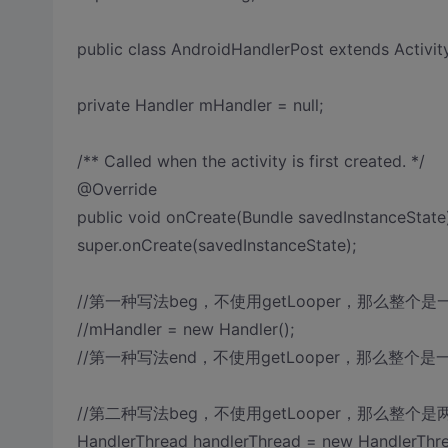
public class AndroidHandlerPost extends Activity
private Handler mHandler = null;
/** Called when the activity is first created. */
@Override
public void onCreate(Bundle savedInstanceState)
super.onCreate(savedInstanceState);
//第一种写法beg，不使用getLooper，那么整个是
//mHandler = new Handler();
//第一种写法end，不使用getLooper，那么整个是
//第二种写法beg，不使用getLooper，那么整个
HandlerThread handlerThread = new HandlerThr