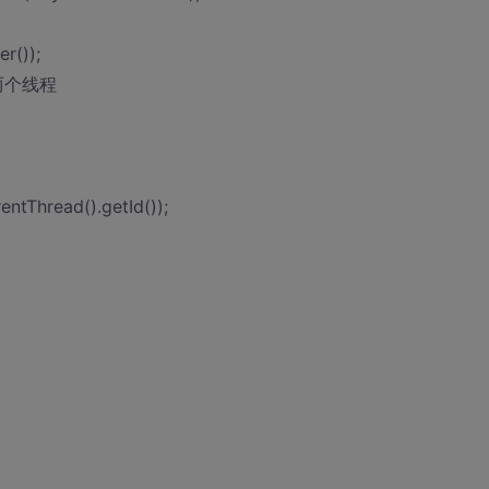
r());
是两个线程
entThread().getId());