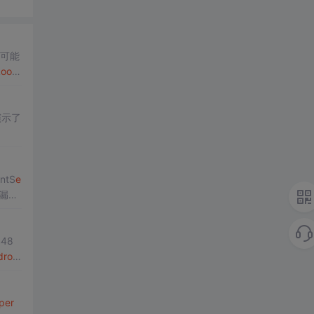
可能
L
oop
演示了
ntS
e
泄漏防
48
droid
p
er