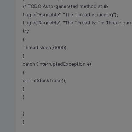
// TODO Auto-generated method stub
Log.e("Runnable", "The Thread is running");
Log.e("Runnable", "The Thread is: " + Thread.curr
try
{
Thread.sleep(6000);
}
catch (InterruptedException e)
{
e.printStackTrace();
}
}
}
}