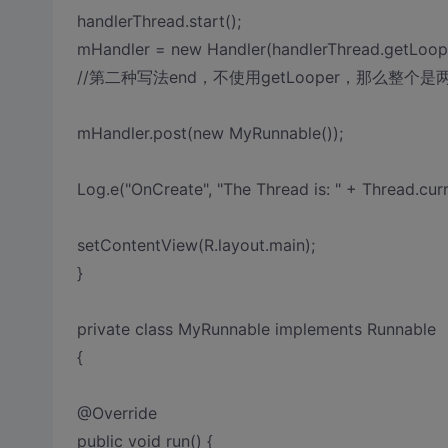
handlerThread.start();
mHandler = new Handler(handlerThread.getLoope
//第二种写法end，不使用getLooper，那么整个
mHandler.post(new MyRunnable());
Log.e("OnCreate", "The Thread is: " + Thread.curr
setContentView(R.layout.main);
}
private class MyRunnable implements Runnable
{
@Override
public void run() {