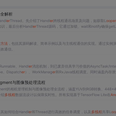
d完全解析
dl
er
Thread。先介绍了Handl
er
跨线程通讯场景及问题，如获取L
oop
er
fy知识，最后分析Handl
er
Thread源码，它通过加锁、wait和notify确保get
用
方法
，包括其源码解读、简单示例以及与主线程通信的实现。通过实例
高效通信。
nnable、Handl
er
消息机制，到已废弃但具学习价值的AsyncTask/Inte
、Dispatch
er
）、WorkManag
er
和RxJava线程调度。同时涵盖内存
景的并发控制实践。
Fragment与图像预处理流程
Fragment的相机管理机制与图像预处理全流程，涵盖YUV到RGB转换、448×4
介绍
多线程
数据流设计以保障实时性。所有实现基于TensorFlow Lite在
An
其如何结合Handl
er
和Thread进行高效的任务调度，以及
多线程
共享L
oo