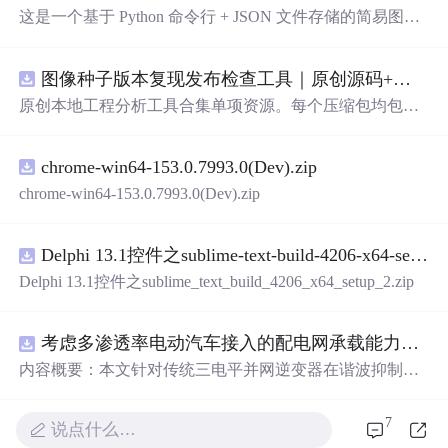
这是一个基于 Python 命令行 + JSON 文件存储的简易图书
管理系统。 核心功能：围绕"图书"和"读者"实现两类实体
管理，以及它们之间的借阅关系。 图书管理：支持图书的
图像种子版本复现发布检查工具｜原创源码+测试+离线报告
添加、删除、修改、搜索（按书名/作者/ISBN），每本书
记录馆藏总数和当前可借数量。 学生管理：支持学生信息
原创本地工程分析工具合集单项资源。每个压缩包均包含
的添加、删除、搜索（按姓名/学号），每人默认最多借阅
完整 JavaScript/Node.js 源码、3 项自动化测试、可复现合
5 本。 借阅管理：借书时自动校验库存是否充足、是否超
成示例、离线 HTML/JSON/SVG 报告、1080×720 真实运
过借阅上限、是否重复借阅；还书时自动判断是否逾期
chrome-win64-153.0.7993.0(Dev).zip
行效果图、README、运行说明、功能清单、MIT License
（期限 30 天）；支持查看全部借阅记录、逾期记录和某人
及原创授权声明。Node.js 18+ 可直接运行，零第三方运行
chrome-win64-153.0.7993.0(Dev).zip
当前在借图书。 技术特点：纯 Python 标准库实现，无需安
依赖，适合开发者进行工程预检、质量审查和交付复核。
装任何第三方依赖；采用分层架构（模型层 → 持久化层
→ 业务层 → 界面层），职责清晰，易于扩展或替换（比
Delphi 13.1控件之sublime-text-build-4206-x64-setup-2.zip
如把 JSON 换成数据库只需改 storage.py）；数据保存在本
Delphi 13.1控件之sublime_text_build_4206_x64_setup_2.zip
地 data/ 目录的 JSON 文件中，关闭程序数据不丢失
考虑多渗透率电动汽车接入的配电网承载能力评估研究（Matlab代码实现）
内容概要：本文针对传统三电平并网逆变器在谐波抑制、
电网适应性及动态响应方面的不足，提出了一种基于ANP
C三电平拓扑的高性能并网控制策略。研究融合双极性倍
7
说点什么…
频脉宽调制（DPWMA）、正负序分离锁相与电网电压前