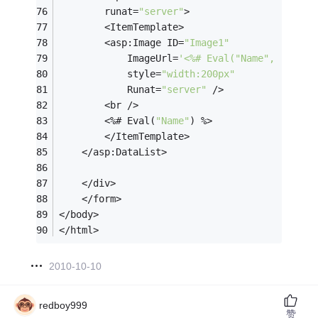
        runat=
"server"
>
        <ItemTemplate>
        <asp:Image ID=
"Image1"
            ImageUrl=
'<%# Eval("Name", "~/Upl
            style=
"width:200px"
            Runat=
"server"
 />
        <br />
        <%# Eval(
"Name"
) %>    
        </ItemTemplate>
    </asp:DataList>
    </div>
    </form>
</body>
</html>
2010-10-10
redboy999
赞