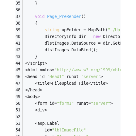
    }
void
Page_PreRender
()
    {
string
 upFolder = MapPath(
"~/UploadIm
        DirectoryInfo dir = 
new
 DirectoryInfo
        dlstImages.DataSource = dir.GetFiles
        dlstImages.DataBind();
    }
</script>
<html xmlns=
"http://www.w3.org/1999/xhtml"
 >
<head id=
"Head1"
 runat=
"server"
>
    <title>FileUpload File</title>
</head>
<body>
    <form id=
"form1"
 runat=
"server"
>
    <div>
    <asp:Label
        id=
"lblImageFile"