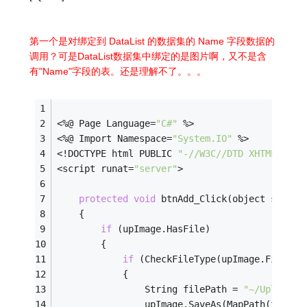
第一个是对绑定到 DataList 的数据集的 Name 字段数据的
调用？可是DataList数据集中绑定的是图片啊，又不是含
有"Name"字段的表。还是理解不了。。。
<%@ Page Language=
"C#"
 %>
<%@ Import Namespace=
"System.IO"
 %>
<!DOCTYPE html PUBLIC 
"-//W3C//DTD XHTML 1.0 
<script runat=
"server"
>
protected
void
 btnAdd_Click(object sender
    {
if
 (upImage.HasFile)
        {
if
 (CheckFileType(upImage.FileNam
            {
				String filePath = 
"~/UploadIm
                upImage.SaveAs(MapPath(filePa