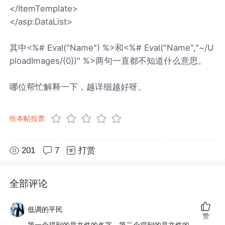
</ItemTemplate>
</asp:DataList>
其中<%# Eval("Name") %>和<%# Eval("Name","~/U
ploadImages/{0})" %>两句一直都不知道什么意思。
哪位帮忙解释一下，越详细越好呀。
给本帖投票
201
7
打赏
全部评论
低调的平民
赞