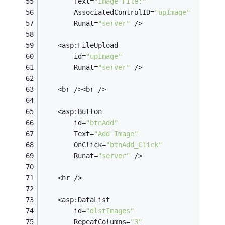
        Text=
"Image File:"
        AssociatedControlID=
"upImage"
        Runat=
"server"
 />
    <asp:FileUpload
        id=
"upImage"
        Runat=
"server"
 />
    <br /><br />
    <asp:Button
        id=
"btnAdd"
        Text=
"Add Image"
        OnClick=
"btnAdd_Click"
        Runat=
"server"
 />
    <hr />
    <asp:DataList
        id=
"dlstImages"
        RepeatColumns=
"3"