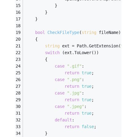
            }
        }
    }
bool
CheckFileType
(
string
 fileName)
    {
string
 ext = Path.GetExtension(fileNa
switch
 (ext.ToLower())
        {
case
".gif"
:
return
true
;
case
".png"
:
return
true
;    
case
".jpg"
:
return
true
;            
case
".jpeg"
:
return
true
;
default
:
return
false
;        
        }