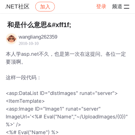
.NET社区
登录
频道
加入
帖子详情
社区
.NET社区
和是什么意思&#xff1f;
wangliang262359
2010-10-10
本人学asp.net不久，也是第一次在这提问。各位一定
要顶啊。
这样一段代码：
<asp:DataList ID="dlstImages" runat="server">
<ItemTemplate>
<asp:Image ID="Image1" runat="server"
ImageUrl='<%# Eval("Name","~/UploadImages/{0})"
%>' />
<%# Eval("Name") %>