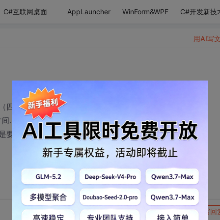
AppLauncher
WinForm&WPF
C#开发新技
C#互联网桌面应用
用AI写
个月）能把简单的日常对话都搞定. (20%时间)
间.
是要不断加强。40%时间
转发到动态
举报
写回