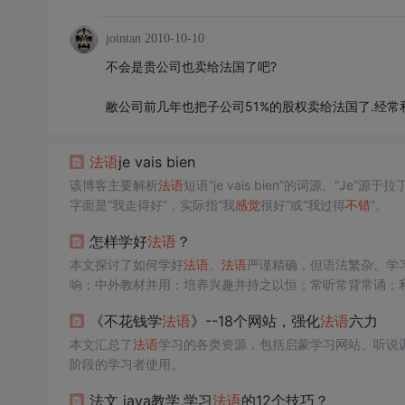
jointan
2010-10-10
不会是贵公司也卖给法国了吧?
敝公司前几年也把子公司51%的股权卖给法国了.经常
法语
je vais bien
该博客主要解析
法语
短语“je vais bien”的词源。“Je”源于
字面是“我走得好”，实际指“我
感觉
很好”或“我过得
不错
”。
怎样学好
法语
？
本文探讨了如何学好
法语
。
法语
严谨精确，但语法繁杂。学
响；中外教材并用；培养兴趣并持之以恒；常听常背常诵；
《不花钱学
法语
》--18个网站，强化
法语
六力
本文汇总了
法语
学习的各类资源，包括启蒙学习网站、听说
阶段的学习者使用。
法文 java教学,学习
法语
的12个技巧？