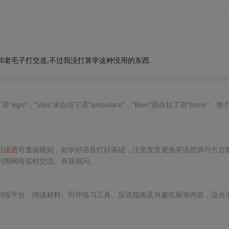
和老毛子打交道,不过我没打算学这种没用的东西.
拉丁语“ego”，“Vais”来自拉丁语“ambulare”，“Bien”源自拉丁语“bene”。
习
法语
可遵循规则，如学好语音打好基础，注意发音避免英语腔调与方言
利用网络实时交流、有疑就问。
训练平台、阅读材料、写作练习工具、应试指南及兴趣拓展等内容，适合