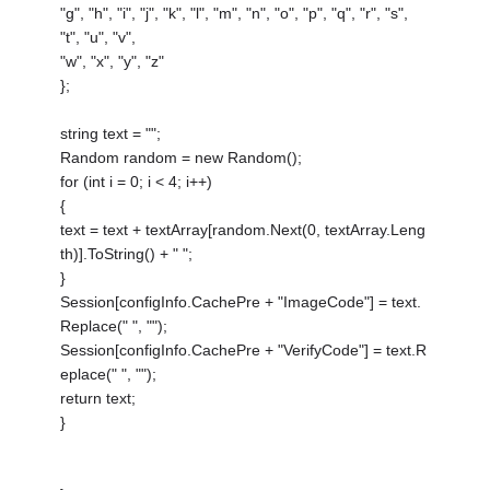
"g", "h", "i", "j", "k", "l", "m", "n", "o", "p", "q", "r", "s",
"t", "u", "v",
"w", "x", "y", "z"
};
string text = "";
Random random = new Random();
for (int i = 0; i < 4; i++)
{
text = text + textArray[random.Next(0, textArray.Leng
th)].ToString() + " ";
}
Session[configInfo.CachePre + "ImageCode"] = text.
Replace(" ", "");
Session[configInfo.CachePre + "VerifyCode"] = text.R
eplace(" ", "");
return text;
}