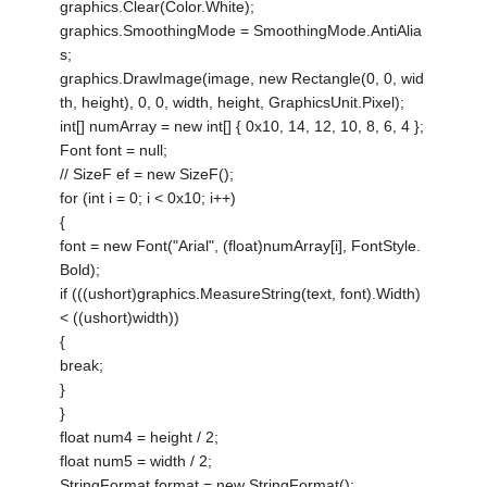
graphics.Clear(Color.White);
graphics.SmoothingMode = SmoothingMode.AntiAlia
s;
graphics.DrawImage(image, new Rectangle(0, 0, wid
th, height), 0, 0, width, height, GraphicsUnit.Pixel);
int[] numArray = new int[] { 0x10, 14, 12, 10, 8, 6, 4 };
Font font = null;
// SizeF ef = new SizeF();
for (int i = 0; i < 0x10; i++)
{
font = new Font("Arial", (float)numArray[i], FontStyle.
Bold);
if (((ushort)graphics.MeasureString(text, font).Width)
< ((ushort)width))
{
break;
}
}
float num4 = height / 2;
float num5 = width / 2;
StringFormat format = new StringFormat();