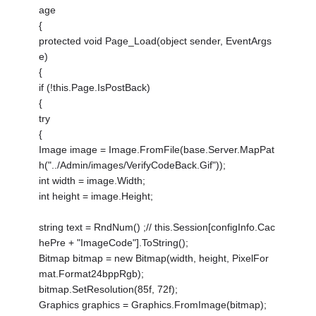
age
{
protected void Page_Load(object sender, EventArgs
e)
{
if (!this.Page.IsPostBack)
{
try
{
Image image = Image.FromFile(base.Server.MapPat
h("../Admin/images/VerifyCodeBack.Gif"));
int width = image.Width;
int height = image.Height;
string text = RndNum() ;// this.Session[configInfo.Cac
hePre + "ImageCode"].ToString();
Bitmap bitmap = new Bitmap(width, height, PixelFor
mat.Format24bppRgb);
bitmap.SetResolution(85f, 72f);
Graphics graphics = Graphics.FromImage(bitmap);