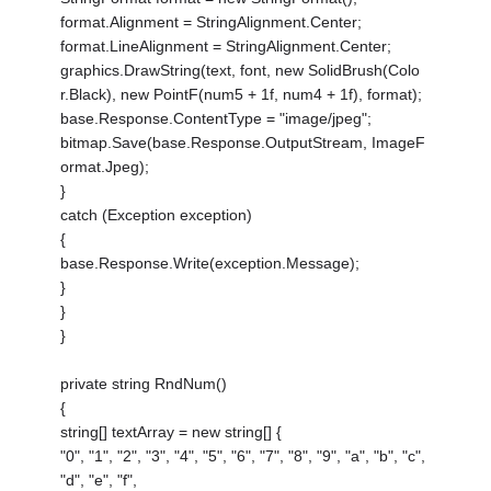
format.Alignment = StringAlignment.Center;
format.LineAlignment = StringAlignment.Center;
graphics.DrawString(text, font, new SolidBrush(Colo
r.Black), new PointF(num5 + 1f, num4 + 1f), format);
base.Response.ContentType = "image/jpeg";
bitmap.Save(base.Response.OutputStream, ImageF
ormat.Jpeg);
}
catch (Exception exception)
{
base.Response.Write(exception.Message);
}
}
}
private string RndNum()
{
string[] textArray = new string[] {
"0", "1", "2", "3", "4", "5", "6", "7", "8", "9", "a", "b", "c",
"d", "e", "f",