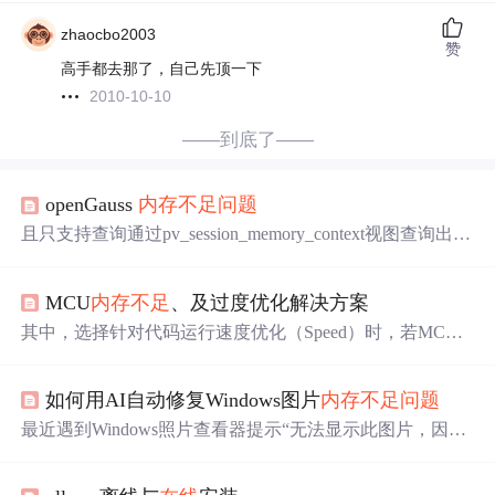
zhaocbo2003
赞
高手都去那了，自己先顶一下
2010-10-10
——到底了——
openGauss
内存不足
问题
且只支持查询通过pv_session_memory_context视图查询出来
的内存上下文，入参为内存上下文名称（即pv_session_me
mory_context返回结果的contextname列）。只支持查询通过
MCU
内存不足
、及过度优化解决方案
pg_shared_memory_detail视图查询出来的内存上下文，入参
为内存上下文名称（即pg_shared_memory_detail返回结果的
其中，选择针对代码运行速度优化（Speed）时，若MCU
contextname列）。（2）重启集群，如果是集群环境，需要
剩余的资源空间足够，还可以勾选“Nosizeconstraints”选
kill om_monitor，并手动将om_monitor进程拉起。
项，该选项将让编译器牺牲一部分的空间占用来换取最快
如何用AI自动修复Windows图片
内存不足
问题
的代码执行速度。在高等级编译优化时，可以选择项目的
编译优化倾向，针对代码大小优化（Size）、针对代码运
最近遇到Windows照片查看器提示“无法显示此图片，因为
行速度优化（Speed）或平衡状态。在程序开发过程中我们
计算机上的可用内存可能不足”的
问题
，每次都要手动打开
常常遇到
内存不足
、编译工具过度优化程序、导致
在线
调
任务管理器清理内存，非常麻烦。AI部分采用简单的决策
试时,程序执行跳转到不可预期的地方,现针对以上提出的
问