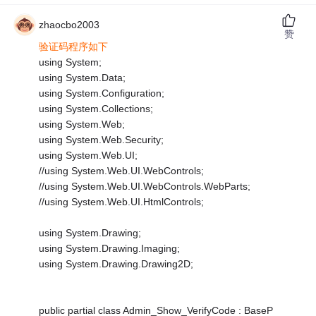
zhaocbo2003
赞
验证码程序如下
using System;
using System.Data;
using System.Configuration;
using System.Collections;
using System.Web;
using System.Web.Security;
using System.Web.UI;
//using System.Web.UI.WebControls;
//using System.Web.UI.WebControls.WebParts;
//using System.Web.UI.HtmlControls;
using System.Drawing;
using System.Drawing.Imaging;
using System.Drawing.Drawing2D;
public partial class Admin_Show_VerifyCode : BaseP