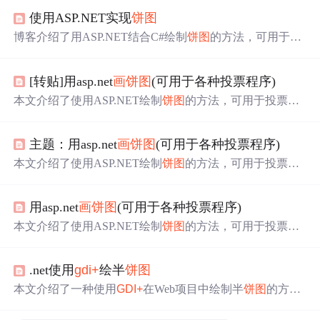
使用ASP.NET实现
饼图
博客介绍了用ASP.NET结合C#绘制
饼图
的方法，可用于投
票程序。通过连接数据库获取数据，利用
GDI+
实现图形功
能，还设置了字体、颜色等样式，最后将生成的
饼图
以JPE
[转贴]用asp.net
画
饼图
(可用于各种投票程序)
G格式输出，同时还提及正在将
画
折线图和条形图的部分
写进
一个
类。
本文介绍了使用ASP.NET绘制
饼图
的方法，可用于投票程
序。相比ASP，ASP.NET借助
GDI+
能实现更多图形功能。
文中给出了建库、建表步骤，以及绘制
饼图
的详细代码，
主题：用asp.net
画
饼图
(可用于各种投票程序)
还提及正在将
画
折线图和条形图部分写进
一个
类中。
本文介绍了使用ASP.NET绘制
饼图
的方法，可用于投票程
序。相比ASP，ASP.NET借助
GDI+
能实现更多图形功能。
文中给出了建库、建表的步骤，以及绘制
饼图
的详细代
用asp.net
画
饼图
(可用于各种投票程序)
码，还提及正在将
画
折线图和条形图的部分写进
一个
类
中。
本文介绍了使用ASP.NET绘制
饼图
的方法，可用于投票程
序。相比ASP，ASP.NET借助
GDI+
能实现更多图形功能。
文中详细说明了建库、建表步骤，给出了连接数据库、计
.net使用
gdi+
绘半
饼图
算总票数、绘制
饼图
及添加标题和图例等代码，还提及正
在将
画
折线图和条形图功能写进
一个
类。
本文介绍了一种使用
GDI+
在Web项目中绘制半
饼图
的方
法。通过解析XML数据确定各扇区的颜色和大小，并计算
每个区域的角度。文章还提供了具体的代码实现，包括如