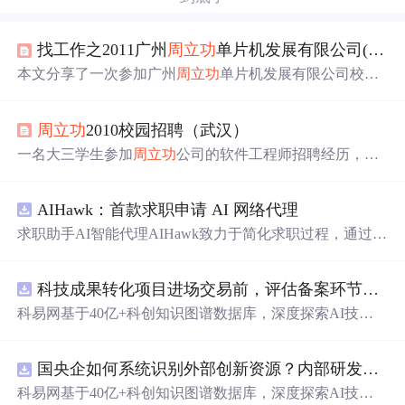
找工作之2011广州
周
立功
单片机发展有限公司(附 软件类
本文分享了一次参加广州
周
立功
单片机发展有限公司校园
招聘的经历，详细介绍了招聘流程及
机试
题目，强调了数
据结构和算法的重要性。
周
立功
2010校园招聘（武汉）
一名大三学生参加
周
立功
公司的软件工程师招聘经历，包
括
笔试
、
机试
过程及最终面试情况。
AIHawk：首款求职申请 AI 网络代理
求职助手AI智能代理AIHawk致力于简化求职过程，通过自
动化职位申请流程。借助人工智能，它能够帮助用户以定
制化的方式申请多个职位。
科技成果转化项目进场交易前，评估备案环节需要准备哪些材料？.docx
科易网基于40亿+科创知识图谱数据库，深度探索AI技术
在技术转移、成果转化、技术经纪、知识产权、产业创
新、科技招商等垂直领域的多样化应用场景，研究科技创
国央企如何系统识别外部创新资源？内部研发体系完善，但对外部高校、中小科技企业技术能力缺乏动态认知。.docx
新领域的AI+数智化解决方案，推动科技创新与产业创新
智能化发展。
科易网基于40亿+科创知识图谱数据库，深度探索AI技术