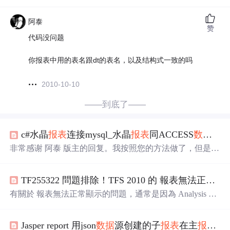
阿泰
赞
代码没问题
你报表中用的表名跟dt的表名，以及结构式一致的吗
2010-10-10
——到底了——
c#水晶
报表
连接mysql_水晶
报表
同ACCESS
数据
库
非常感谢 阿泰 版主的回复。我按照您的方法做了，但是我
不是用的 web方式用的 winform 方式。我想是一样的。但
是 我做了以后 过滤出来的
数据
显示
不出来啊。不知道是哪
TF255322 問題排除！TFS 2010 的 報表無法正常顯示,dsIteration
里出了错。第一个 winform 上我一个 textbox 定义name 为
BianH 一个 botton 当 botton click的时候 运行private void butt
有關於 報表無法正常顯示的問題，通常是因為 Analysis Ser
on1_Click(object sende...
vice 的 Cube 資料庫不正確 ( 或是損壞 所造成 )。 錯誤訊
息和畫面如下 rsProcessingAborted 資料集 'dsIteration' 的查
Jasper report 用json
数据
源创建的子
报表
在主
报表
中
詢執行失敗 報表處理期間發生錯誤。 (rsProcessingAborte