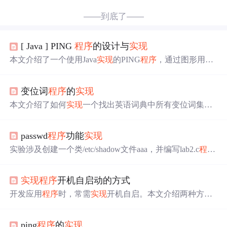
——到底了——
[ Java ] PING
程序
的设计与
实现
本文介绍了一个使用Java
实现
的PING
程序
，通过图形用户
界面接收用户输入的网址或IP地址，发送Echo请求并显示P
ing结果。文章详细展示了如何创建GUI界面，处理用户输
变位词
程序
的
实现
入，以及执行Ping命令的过程。
本文介绍了如何
实现
一个找出英语词典中所有变位词集合
的
程序
。通过将单词排序并分组，最终输出所有变位词集
合。
passwd
程序
功能
实现
实验涉及创建一个类/etc/shadow文件aaa，并编写lab2.c
程序
模拟passwd功能。
程序
要求root用户能修改所有用户信息，
普通用户只能修改自己的。通过一系列步骤，包括文件权
实现
程序
开机自启动的方式
限设置、
程序
编译及权限调整，最终
实现
安全的用户密码
修改操作。测试结果显示
程序
运行正常，符合预期。
开发应用
程序
时，常需
实现
开机自启。本文介绍两种方
式：一是将应用
程序
路径写入注册表，但对于UAC执行级
别为requireAdministrator的
程序
可能失效；二是通过任务计
ping
程序
的
实现
划，将应用
程序
写入任务计划界面，同时需取消默认勾选