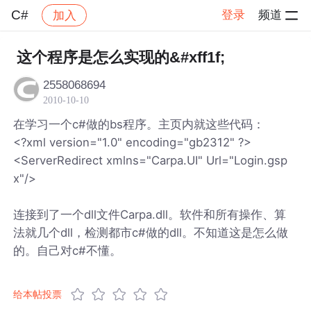
C#
登录
频道
加入
帖子详情
社区
C#
这个程序是怎么实现的&#xff1f;
2558068694
2010-10-10
在学习一个c#做的bs程序。主页内就这些代码：
<?xml version="1.0" encoding="gb2312" ?>
<ServerRedirect xmlns="Carpa.UI" Url="Login.gsp
x"/>
连接到了一个dll文件Carpa.dll。软件和所有操作、算
法就几个dll，检测都市c#做的dll。不知道这是怎么做
的。自己对c#不懂。
给本帖投票